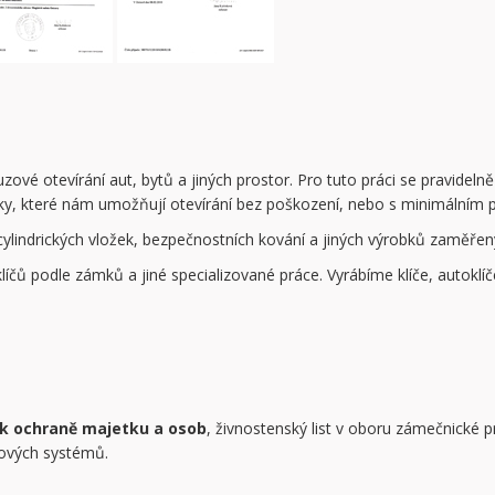
nouzové otevírání aut, bytů a jiných prostor. Pro tuto práci se pravidel
ravky, které nám umožňují otevírání bez poškození, nebo s minimálním
 cylindrických vložek, bezpečnostních kování a jiných výrobků zaměř
čů podle zámků a jiné specializované práce. Vyrábíme klíče, autoklíč
 k ochraně majetku a osob
, živnostenský list v oboru zámečnické 
kových systémů.