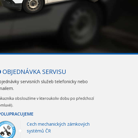
OBJEDNÁVKA SERVISU
jednávky servisních služeb telefonicky nebo
mailem.
ákazníka obsloužíme v kteroukoliv dobu po předchozí
mluvě).
POLUPRACUJEME
Cech mechanických zámkových
systémů ČR