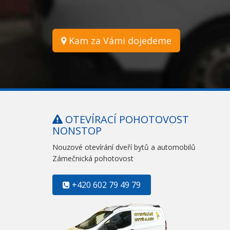
Kam za Vámi dojedeme
OTEVÍRACÍ POHOTOVOST
NONSTOP
Nouzové otevírání dveří bytů a automobilů
Zámečnická pohotovost
+420 602 79 49 79