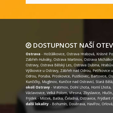
DOSTUPNOST NAŠÍ OTEV
Ostrava
-
Hošťálkovice
,
Ostrava Hrabová
,
Krásné Po
Zábřeh-Hulváky
,
Ostrava Martinov
,
Ostrava Michálko
Ostravy
,
Ostrava Bělský Les
,
Ostrava Dubina
,
Hrabův
Výškovice u Ostravy
,
Zábřeh nad Odrou
,
Petřkovice u
Odrou
,
Poruba
,
Proskovice
,
Pustkovec
,
Bartovice
,
Os
Kunčičky
,
Muglinov
,
Kunčice nad Ostravicí
,
Stará Bělá
okolí Ostravy
-
Vratimov
,
Dolní Lhota
,
Horní Lhota
,
Václavovice
,
Velká Polom
,
Vřesina
,
Zbyslavice
,
Hlučín
Frýdek - Místek
,
Baška
,
Čeladná
,
Ostravice
,
Frýdlant 
další lokality
-
Bohumín
,
Doubrava
,
Havířov
,
Orlová