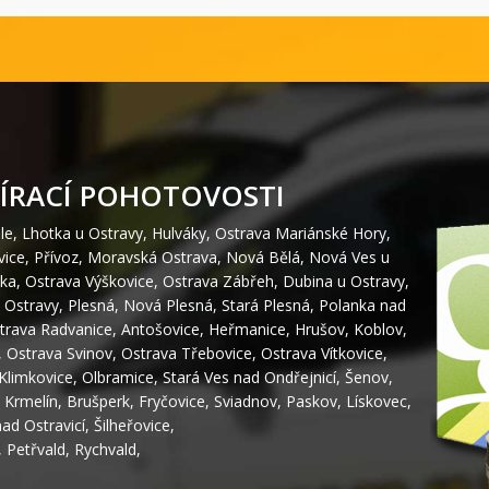
ÍRACÍ POHOTOVOSTI
le
,
Lhotka u Ostravy
,
Hulváky
,
Ostrava Mariánské Hory
,
vice
,
Přívoz
,
Moravská Ostrava
,
Nová Bělá
,
Nová Ves u
ka
,
Ostrava Výškovice
,
Ostrava Zábřeh
,
Dubina u Ostravy
,
 Ostravy
,
Plesná
,
Nová Plesná
,
Stará Plesná
,
Polanka nad
trava Radvanice
,
Antošovice
,
Heřmanice
,
Hrušov
,
Koblov
,
,
Ostrava Svinov
,
Ostrava Třebovice
,
Ostrava Vítkovice
,
Klimkovice
,
Olbramice
,
Stará Ves nad Ondřejnicí
,
Šenov
,
,
Krmelín
,
Brušperk
,
Fryčovice
,
Sviadnov
,
Paskov
,
Lískovec
,
nad Ostravicí
,
Šilheřovice
,
,
Petřvald
,
Rychvald
,