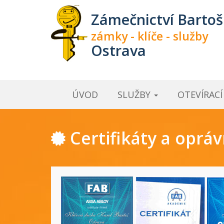
Zámečnictví Bartoš
zámky - klíče - služby
Ostrava
ÚVOD
SLUŽBY
OTEVÍRAC
Certifikáty a oprá