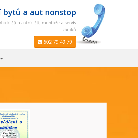
í bytů a aut nonstop
ba klíčů a autoklíčů, montáže a servis
zámků
602 79 49 79