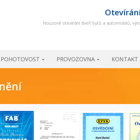
Otevírán
Nouzové otevírání dveří bytů a automobilů, výro
Í POHOTOVOST
PROVOZOVNA
KONTAKT
vnění