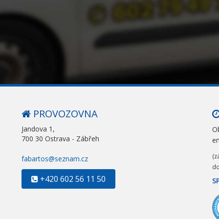
PROVOZOVNA
Jandova 1,
Ob
700 30 Ostrava - Zábřeh
e
(z
fabartos@seznam.cz
do
+420 602 56 11 50
S