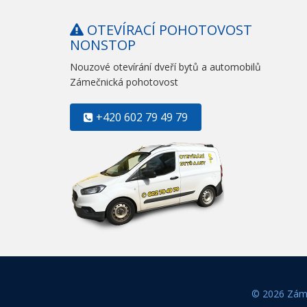
OTEVÍRACÍ POHOTOVOST
NONSTOP
Nouzové otevírání dveří bytů a automobilů
Zámečnická pohotovost
+420 602 79 49 79
© 2026 Záme