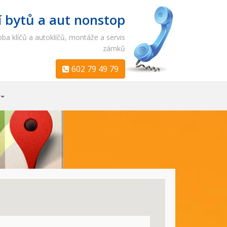
í bytů a aut nonstop
ba klíčů a autoklíčů, montáže a servis
zámků
602 79 49 79