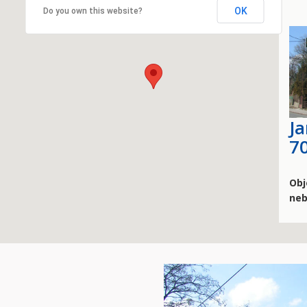
OK
Do you own this website?
J
7
Obj
neb