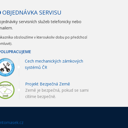
OBJEDNÁVKA SERVISU
jednávky servisních služeb telefonicky nebo
mailem.
ákazníka obsloužíme v kteroukoliv dobu po předchozí
mluvě).
POLUPRACUJEME
Cech mechanických zámkových
systémů ČR
Projekt Bezpečná Země
Země je bezpečná, pokud se sami
cítíme bezpečně.
ntomasek.cz