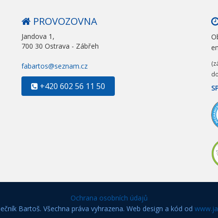
PROVOZOVNA
Jandova 1,
Ob
700 30 Ostrava - Zábřeh
e
(z
fabartos@seznam.cz
do
+420 602 56 11 50
S
Ochrana osobních údajů
čník Bartoš. Všechna práva vyhrazena. Web design a kód od
www.ja