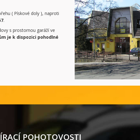
řehu ( Pískové doly ), naproti
57
.
ovy s prostornou garáží ve
ům je k dispozici pohodlné
ÍRACÍ POHOTOVOSTI