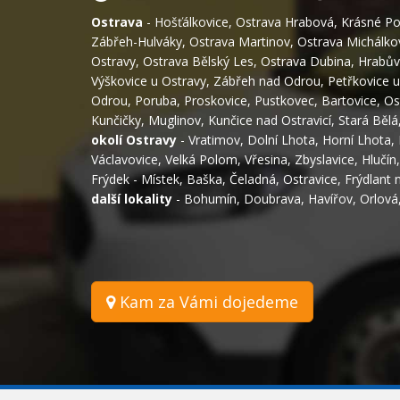
Ostrava
-
Hošťálkovice
,
Ostrava Hrabová
,
Krásné Po
Zábřeh-Hulváky
,
Ostrava Martinov
,
Ostrava Michálko
Ostravy
,
Ostrava Bělský Les
,
Ostrava Dubina
,
Hrabův
Výškovice u Ostravy
,
Zábřeh nad Odrou
,
Petřkovice u
Odrou
,
Poruba
,
Proskovice
,
Pustkovec
,
Bartovice
,
Os
Kunčičky
,
Muglinov
,
Kunčice nad Ostravicí
,
Stará Bělá
okolí Ostravy
-
Vratimov
,
Dolní Lhota
,
Horní Lhota
,
Václavovice
,
Velká Polom
,
Vřesina
,
Zbyslavice
,
Hlučín
Frýdek - Místek
,
Baška
,
Čeladná
,
Ostravice
,
Frýdlant 
další lokality
-
Bohumín
,
Doubrava
,
Havířov
,
Orlová
Kam za Vámi dojedeme