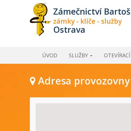
Zámečnictví Bartoš
zámky - klíče - služby
Ostrava
ÚVOD
SLUŽBY
OTEVÍRAC
Adresa provozovny a