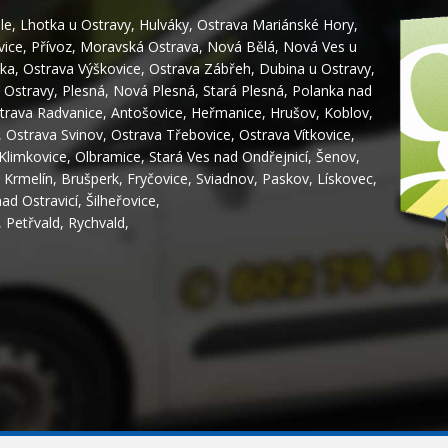
le
,
Lhotka u Ostravy
,
Hulváky
,
Ostrava Mariánské Hory
,
vice
,
Přívoz
,
Moravská Ostrava
,
Nová Bělá
,
Nová Ves u
ka
,
Ostrava Výškovice
,
Ostrava Zábřeh
,
Dubina u Ostravy
,
 Ostravy
,
Plesná
,
Nová Plesná
,
Stará Plesná
,
Polanka nad
trava Radvanice
,
Antošovice
,
Heřmanice
,
Hrušov
,
Koblov
,
,
Ostrava Svinov
,
Ostrava Třebovice
,
Ostrava Vítkovice
,
Klimkovice
,
Olbramice
,
Stará Ves nad Ondřejnicí
,
Šenov
,
,
Krmelín
,
Brušperk
,
Fryčovice
,
Sviadnov
,
Paskov
,
Lískovec
,
nad Ostravicí
,
Šilheřovice
,
,
Petřvald
,
Rychvald
,