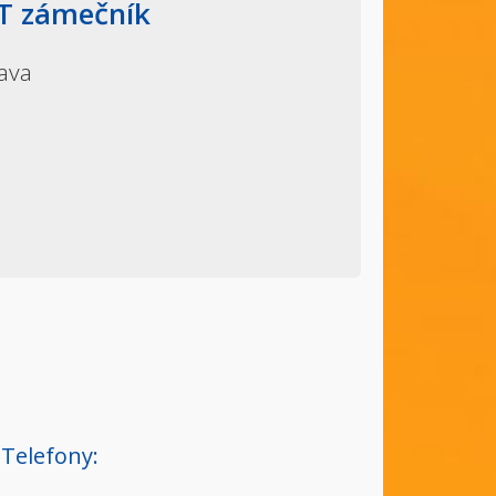
 zámečník
rava
Telefony: