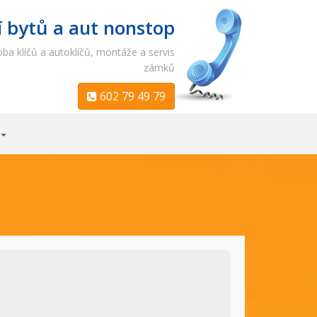
í bytů a aut nonstop
ba klíčů a autoklíčů, montáže a servis
zámků
602 79 49 79