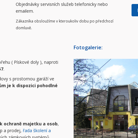
Objednávky servisních služeb telefonicky nebo
emailem.
Zákazníka obsloužíme v kteroukoliv dobu po předchozí
domluvě.
Fotogalerie:
řehu ( Pískové doly ), naproti
57
.
ovy s prostornou garáží ve
ům je k dispozici pohodlné
 k ochraně majetku a osob
,
up a prodej,
řada školení a
ckých zámkových systémů.