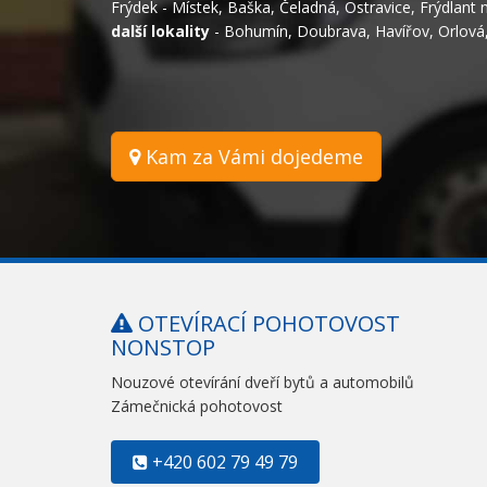
Frýdek - Místek
,
Baška
,
Čeladná
,
Ostravice
,
Frýdlant 
další lokality
-
Bohumín
,
Doubrava
,
Havířov
,
Orlová
Kam za Vámi dojedeme
OTEVÍRACÍ POHOTOVOST
NONSTOP
Nouzové otevírání dveří bytů a automobilů
Zámečnická pohotovost
+420 602 79 49 79