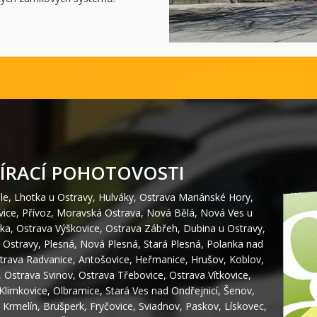
ÍRACÍ POHOTOVOSTI
le
,
Lhotka u Ostravy
,
Hulváky
,
Ostrava Mariánské Hory
,
vice
,
Přívoz
,
Moravská Ostrava
,
Nová Bělá
,
Nová Ves u
ka
,
Ostrava Výškovice
,
Ostrava Zábřeh
,
Dubina u Ostravy
,
 Ostravy
,
Plesná
,
Nová Plesná
,
Stará Plesná
,
Polanka nad
trava Radvanice
,
Antošovice
,
Heřmanice
,
Hrušov
,
Koblov
,
,
Ostrava Svinov
,
Ostrava Třebovice
,
Ostrava Vítkovice
,
Klimkovice
,
Olbramice
,
Stará Ves nad Ondřejnicí
,
Šenov
,
,
Krmelín
,
Brušperk
,
Fryčovice
,
Sviadnov
,
Paskov
,
Lískovec
,