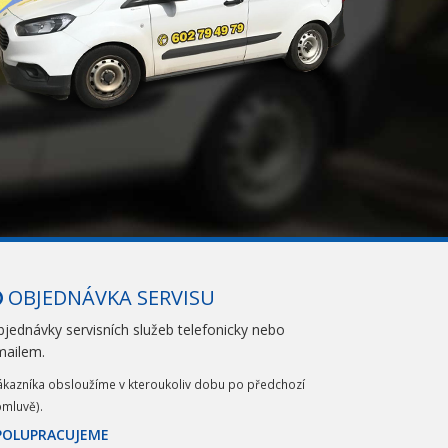
OBJEDNÁVKA SERVISU
jednávky servisních služeb telefonicky nebo
mailem.
ákazníka obsloužíme v kteroukoliv dobu po předchozí
mluvě).
POLUPRACUJEME