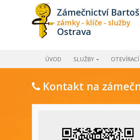
Zámečnictví Bartoš
zámky - klíče - služby
Ostrava
ÚVOD
SLUŽBY
OTEVÍRAC
Kontakt na zámečni