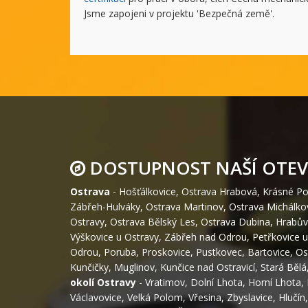
Jsme zapojeni v projektu 'Bezpečná země'.
DOSTUPNOST NAŠÍ OTEV
Ostrava
-
Hošťálkovice
,
Ostrava Hrabová
,
Krásné Po
Zábřeh-Hulváky
,
Ostrava Martinov
,
Ostrava Michálko
Ostravy
,
Ostrava Bělský Les
,
Ostrava Dubina
,
Hrabův
Výškovice u Ostravy
,
Zábřeh nad Odrou
,
Petřkovice u
Odrou
,
Poruba
,
Proskovice
,
Pustkovec
,
Bartovice
,
Os
Kunčičky
,
Muglinov
,
Kunčice nad Ostravicí
,
Stará Bělá
okolí Ostravy
-
Vratimov
,
Dolní Lhota
,
Horní Lhota
,
Václavovice
,
Velká Polom
,
Vřesina
,
Zbyslavice
,
Hlučín