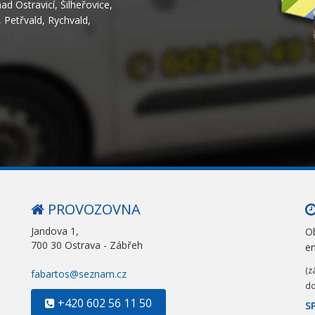
nad Ostravicí
,
Šilheřovice
,
,
Petřvald
,
Rychvald
,
PROVOZOVNA
Jandova 1,
Ob
700 30 Ostrava - Zábřeh
e
(z
fabartos@seznam.cz
do
+420 602 56 11 50
S