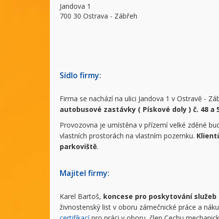
Jandova 1
700 30 Ostrava - Zábřeh
Sídlo firmy:
Firma se nachází na ulici Jandova 1 v Ostravě - Záb
autobusové zastávky ( Pískové doly ) č. 48 a 
Provozovna je umístěna v přízemí velké zděné bud
vlastních prostorách na vlastním pozemku.
Klient
parkoviště
.
Majitel firmy:
Karel Bartoš,
koncese pro poskytování služeb
živnostenský list v oboru zámečnické práce a nák
certifikací
pro práci v oboru, člen Cechu mechani