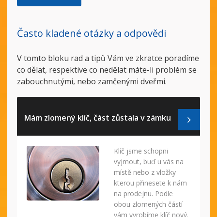
Často kladené otázky a odpovědi
V tomto bloku rad a tipů Vám ve zkratce poradíme
co dělat, respektive co nedělat máte-li problém se
zabouchnutými, nebo zamčenými dveřmi.
Mám zlomený klíč, část zůstala v zámku
Klíč jsme schopni
vyjmout, buď u vás na
místě nebo z vložky
kterou přinesete k nám
na prodejnu. Podle
obou zlomených částí
vám vyrobíme klíč nový.