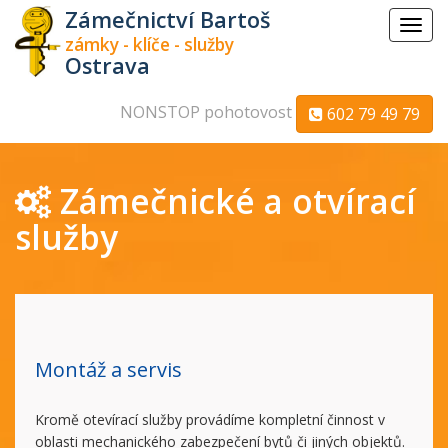
Zámečnictví Bartoš
Menu
zámky - klíče - služby
Ostrava
NONSTOP pohotovost
602 79 49 79
Zámečnické a otvírací
služby
Montáž a servis
Kromě otevírací služby provádíme kompletní činnost v
oblasti mechanického zabezpečení bytů či jiných objektů.