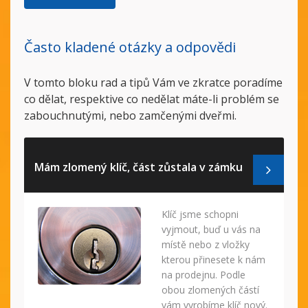
Často kladené otázky a odpovědi
V tomto bloku rad a tipů Vám ve zkratce poradíme
co dělat, respektive co nedělat máte-li problém se
zabouchnutými, nebo zamčenými dveřmi.
Mám zlomený klíč, část zůstala v zámku
Klíč jsme schopni
vyjmout, buď u vás na
místě nebo z vložky
kterou přinesete k nám
na prodejnu. Podle
obou zlomených částí
vám vyrobíme klíč nový.