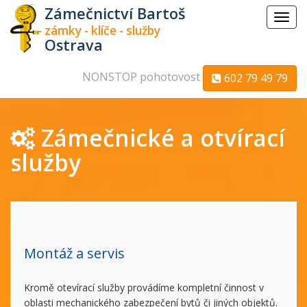
Zámečnictví Bartoš
Menu
zámky - klíče - služby
Ostrava
NONSTOP pohotovost
602 79 49 79
Zámečnické a otvírací
služby
Montáž a servis
Kromě otevírací služby provádíme kompletní činnost v
oblasti mechanického zabezpečení bytů či jiných objektů.