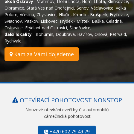
okolí Ostravy
-
Vratimov
,
Dolní Lhota
,
Horní Lhota
,
Klimkovice
,
Olbramice
,
Stará Ves nad Ondřejnicí
,
Šenov
,
Václavovice
,
Velká
Polom
,
Vřesina
,
Zbyslavice
,
Hlučín
,
Krmelín
,
Brušperk
,
Fryčovice
,
Sviadnov
,
Paskov
,
Lískovec
,
Frýdek - Místek
,
Baška
,
Čeladná
,
Ostravice
,
Frýdlant nad Ostravicí
,
Šilheřovice
,
další lokality
-
Bohumín
,
Doubrava
,
Havířov
,
Orlová
,
Petřvald
,
Rychvald
,
Kam za Vámi dojedeme
OTEVÍRACÍ POHOTOVOST NONSTOP
Nouzové otevírání dveří bytů a automobilů
Zámečnická pohotovost
+420 602 79 49 79