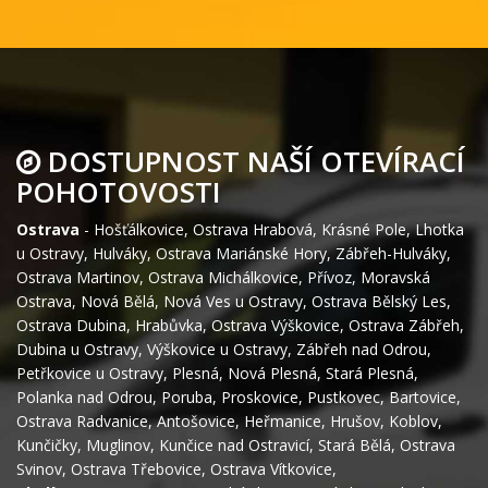
DOSTUPNOST NAŠÍ OTEVÍRACÍ
POHOTOVOSTI
Ostrava
-
Hošťálkovice
,
Ostrava Hrabová
,
Krásné Pole
,
Lhotka
u Ostravy
,
Hulváky
,
Ostrava Mariánské Hory
,
Zábřeh-Hulváky
,
Ostrava Martinov
,
Ostrava Michálkovice
,
Přívoz
,
Moravská
Ostrava
,
Nová Bělá
,
Nová Ves u Ostravy
,
Ostrava Bělský Les
,
Ostrava Dubina
,
Hrabůvka
,
Ostrava Výškovice
,
Ostrava Zábřeh
,
Dubina u Ostravy
,
Výškovice u Ostravy
,
Zábřeh nad Odrou
,
Petřkovice u Ostravy
,
Plesná
,
Nová Plesná
,
Stará Plesná
,
Polanka nad Odrou
,
Poruba
,
Proskovice
,
Pustkovec
,
Bartovice
,
Ostrava Radvanice
,
Antošovice
,
Heřmanice
,
Hrušov
,
Koblov
,
Kunčičky
,
Muglinov
,
Kunčice nad Ostravicí
,
Stará Bělá
,
Ostrava
Svinov
,
Ostrava Třebovice
,
Ostrava Vítkovice
,