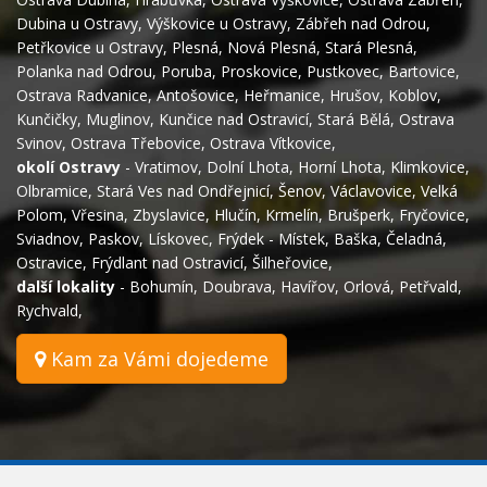
Dubina u Ostravy
,
Výškovice u Ostravy
,
Zábřeh nad Odrou
,
Petřkovice u Ostravy
,
Plesná
,
Nová Plesná
,
Stará Plesná
,
Polanka nad Odrou
,
Poruba
,
Proskovice
,
Pustkovec
,
Bartovice
,
Ostrava Radvanice
,
Antošovice
,
Heřmanice
,
Hrušov
,
Koblov
,
Kunčičky
,
Muglinov
,
Kunčice nad Ostravicí
,
Stará Bělá
,
Ostrava
Svinov
,
Ostrava Třebovice
,
Ostrava Vítkovice
,
okolí Ostravy
-
Vratimov
,
Dolní Lhota
,
Horní Lhota
,
Klimkovice
,
Olbramice
,
Stará Ves nad Ondřejnicí
,
Šenov
,
Václavovice
,
Velká
Polom
,
Vřesina
,
Zbyslavice
,
Hlučín
,
Krmelín
,
Brušperk
,
Fryčovice
,
Sviadnov
,
Paskov
,
Lískovec
,
Frýdek - Místek
,
Baška
,
Čeladná
,
Ostravice
,
Frýdlant nad Ostravicí
,
Šilheřovice
,
další lokality
-
Bohumín
,
Doubrava
,
Havířov
,
Orlová
,
Petřvald
,
Rychvald
,
Kam za Vámi dojedeme