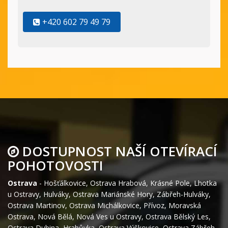
+420 602 79 49 79
DOSTUPNOST NAŠÍ OTEVÍRACÍ
POHOTOVOSTI
Ostrava
-
Hošťálkovice
,
Ostrava Hrabová
,
Krásné Pole
,
Lhotka
u Ostravy
,
Hulváky
,
Ostrava Mariánské Hory
,
Zábřeh-Hulváky
,
Ostrava Martinov
,
Ostrava Michálkovice
,
Přívoz
,
Moravská
Ostrava
,
Nová Bělá
,
Nová Ves u Ostravy
,
Ostrava Bělský Les
,
Ostrava Dubina
,
Hrabůvka
,
Ostrava Výškovice
,
Ostrava Zábřeh
,