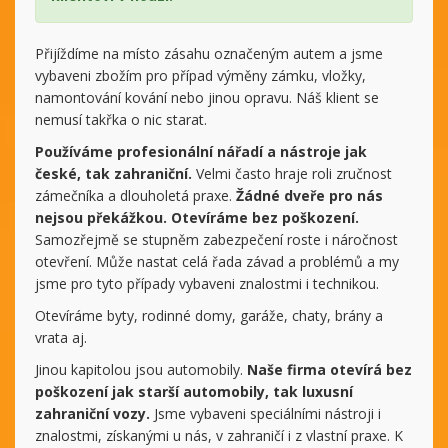
Přijíždíme na místo zásahu označeným autem a jsme
vybaveni zbožím pro případ výměny zámku, vložky,
namontování kování nebo jinou opravu. Náš klient se
nemusí takřka o nic starat.
Používáme profesionální nářadí a nástroje jak
české, tak zahraniční.
Velmi často hraje roli zručnost
zámečníka a dlouholetá praxe.
Žádné dveře pro nás
nejsou překážkou. Otevíráme bez poškození.
Samozřejmě se stupněm zabezpečení roste i náročnost
otevření. Může nastat celá řada závad a problémů a my
jsme pro tyto případy vybaveni znalostmi i technikou.
Otevíráme byty, rodinné domy, garáže, chaty, brány a
vrata aj.
Jinou kapitolou jsou automobily.
Naše firma otevírá bez
poškození jak starší automobily, tak luxusní
zahraniční vozy.
Jsme vybaveni speciálními nástroji i
znalostmi, získanými u nás, v zahraničí i z vlastní praxe. K