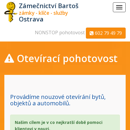
Zámečnictví Bartoš
Menu
zámky - klíče - služby
Ostrava
NONSTOP pohotovost
602 79 49 79
Otevírací pohotovost
Provádíme nouzové otevírání bytů,
objektů a automobilů.
Našim cílem je v co nejkratší době pomoci
klientovi v nouzi.