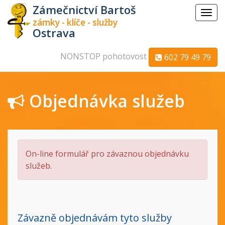
Zámečnictví Bartoš
Menu
zámky - klíče - služby
Ostrava
NONSTOP pohotovost
602 79 49 79
Objednávka služeb
On-line formulář pro závaznou objednávku
služeb.
Závazně objednávám tyto služby