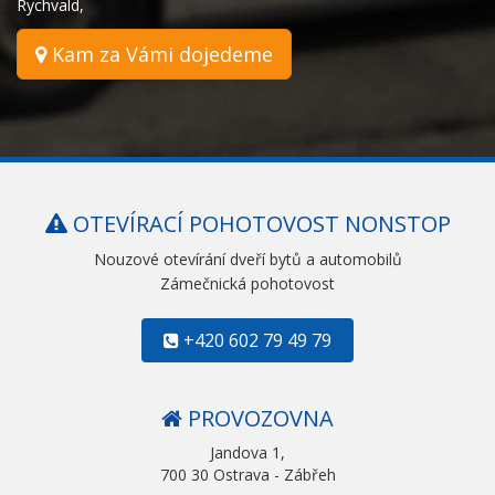
Rychvald
,
Kam za Vámi dojedeme
OTEVÍRACÍ POHOTOVOST NONSTOP
Nouzové otevírání dveří bytů a automobilů
Zámečnická pohotovost
+420 602 79 49 79
PROVOZOVNA
Jandova 1,
700 30 Ostrava - Zábřeh