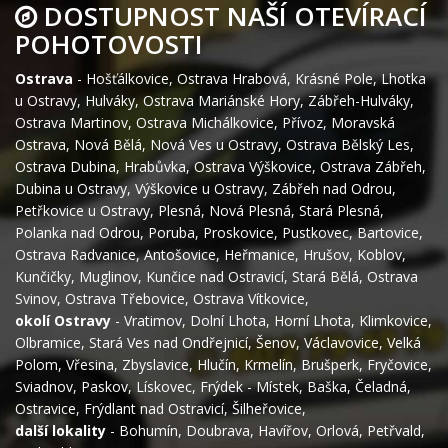
DOSTUPNOST NAŠÍ OTEVÍRACÍ
POHOTOVOSTI
Ostrava
-
Hošťálkovice
,
Ostrava Hrabová
,
Krásné Pole
,
Lhotka
u Ostravy
,
Hulváky
,
Ostrava Mariánské Hory
,
Zábřeh-Hulváky
,
Ostrava Martinov
,
Ostrava Michálkovice
,
Přívoz
,
Moravská
Ostrava
,
Nová Bělá
,
Nová Ves u Ostravy
,
Ostrava Bělský Les
,
Ostrava Dubina
,
Hrabůvka
,
Ostrava Výškovice
,
Ostrava Zábřeh
,
Dubina u Ostravy
,
Výškovice u Ostravy
,
Zábřeh nad Odrou
,
Petřkovice u Ostravy
,
Plesná
,
Nová Plesná
,
Stará Plesná
,
Polanka nad Odrou
,
Poruba
,
Proskovice
,
Pustkovec
,
Bartovice
,
Ostrava Radvanice
,
Antošovice
,
Heřmanice
,
Hrušov
,
Koblov
,
Kunčičky
,
Muglinov
,
Kunčice nad Ostravicí
,
Stará Bělá
,
Ostrava
Svinov
,
Ostrava Třebovice
,
Ostrava Vítkovice
,
okolí Ostravy
-
Vratimov
,
Dolní Lhota
,
Horní Lhota
,
Klimkovice
,
Olbramice
,
Stará Ves nad Ondřejnicí
,
Šenov
,
Václavovice
,
Velká
Polom
,
Vřesina
,
Zbyslavice
,
Hlučín
,
Krmelín
,
Brušperk
,
Fryčovice
,
Sviadnov
,
Paskov
,
Lískovec
,
Frýdek - Místek
,
Baška
,
Čeladná
,
Ostravice
,
Frýdlant nad Ostravicí
,
Šilheřovice
,
další lokality
-
Bohumín
,
Doubrava
,
Havířov
,
Orlová
,
Petřvald
,