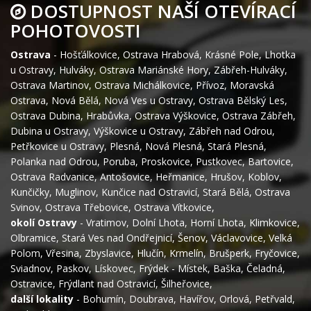
DOSTUPNOST NAŠÍ OTEVÍRACÍ
POHOTOVOSTI
Ostrava
-
Hošťálkovice
,
Ostrava Hrabová
,
Krásné Pole
,
Lhotka
u Ostravy
,
Hulváky
,
Ostrava Mariánské Hory
,
Zábřeh-Hulváky
,
Ostrava Martinov
,
Ostrava Michálkovice
,
Přívoz
,
Moravská
Ostrava
,
Nová Bělá
,
Nová Ves u Ostravy
,
Ostrava Bělský Les
,
Ostrava Dubina
,
Hrabůvka
,
Ostrava Výškovice
,
Ostrava Zábřeh
,
Dubina u Ostravy
,
Výškovice u Ostravy
,
Zábřeh nad Odrou
,
Petřkovice u Ostravy
,
Plesná
,
Nová Plesná
,
Stará Plesná
,
Polanka nad Odrou
,
Poruba
,
Proskovice
,
Pustkovec
,
Bartovice
,
Ostrava Radvanice
,
Antošovice
,
Heřmanice
,
Hrušov
,
Koblov
,
Kunčičky
,
Muglinov
,
Kunčice nad Ostravicí
,
Stará Bělá
,
Ostrava
Svinov
,
Ostrava Třebovice
,
Ostrava Vítkovice
,
okolí Ostravy
-
Vratimov
,
Dolní Lhota
,
Horní Lhota
,
Klimkovice
,
Olbramice
,
Stará Ves nad Ondřejnicí
,
Šenov
,
Václavovice
,
Velká
Polom
,
Vřesina
,
Zbyslavice
,
Hlučín
,
Krmelín
,
Brušperk
,
Fryčovice
,
Sviadnov
,
Paskov
,
Lískovec
,
Frýdek - Místek
,
Baška
,
Čeladná
,
Ostravice
,
Frýdlant nad Ostravicí
,
Šilheřovice
,
další lokality
-
Bohumín
,
Doubrava
,
Havířov
,
Orlová
,
Petřvald
,