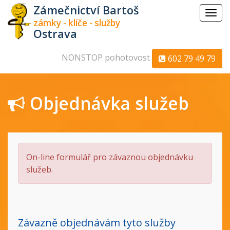
Zámečnictví Bartoš
Menu
zámky - klíče - služby
Ostrava
NONSTOP pohotovost
602 79 49 79
Objednávka služeb
On-line formulář pro závaznou objednávku
služeb.
Závazně objednávám tyto služby