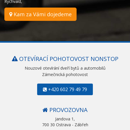
Rychvald
,
Kam za Vámi dojedeme
OTEVÍRACÍ POHOTOVOST NONSTOP
Nouzové otevírání dveří bytů a automobilů
Zámečnická pohotovost
+420 602 79 49 79
PROVOZOVNA
Jandova 1,
700 30 Ostrava - Zábřeh