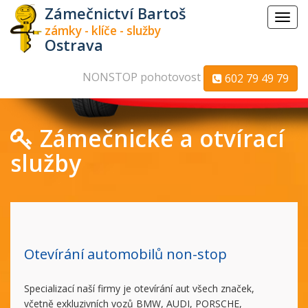
Zámečnictví Bartoš
Menu
zámky - klíče - služby
Ostrava
NONSTOP pohotovost
602 79 49 79
Zámečnické a otvírací
služby
Otevírání automobilů non-stop
Specializací naší firmy je otevírání aut všech značek,
včetně exkluzivních vozů BMW, AUDI, PORSCHE,