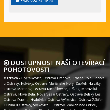
+420 602 79 49 79
DOSTUPNOST NAŠÍ OTEVÍRACÍ
POHOTOVOSTI
Ostrava
-
Hošťálkovice
,
Ostrava Hrabová
,
Krásné Pole
,
Lhotka
u Ostravy
,
Hulváky
,
Ostrava Mariánské Hory
,
Zábřeh-Hulváky
,
Ostrava Martinov
,
Ostrava Michálkovice
,
Přívoz
,
Moravská
Ostrava
,
Nová Bělá
,
Nová Ves u Ostravy
,
Ostrava Bělský Les
,
Ostrava Dubina
,
Hrabůvka
,
Ostrava Výškovice
,
Ostrava Zábřeh
,
Dubina u Ostravy
,
Výškovice u Ostravy
,
Zábřeh nad Odrou
,