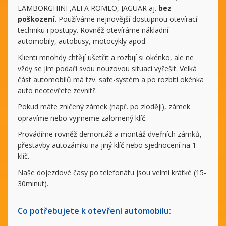
LAMBORGHINI ,ALFA ROMEO, JAGUAR aj.
bez
poškození.
Používáme nejnovější dostupnou otevírací
techniku i postupy. Rovněž otevíráme nákladní
automobily, autobusy, motocykly apod.
Klienti mnohdy chtějí ušetřit a rozbijí si okénko, ale ne
vždy se jim podaří svou nouzovou situaci vyřešit. Velká
část automobilů má tzv. safe-systém a po rozbití okénka
auto neotevřete zevnitř.
Pokud máte zničený zámek (např. po zloději), zámek
opravíme nebo vyjmeme zalomený klíč.
Provádíme rovněž demontáž a montáž dveřních zámků,
přestavby autozámku na jiný klíč nebo sjednocení na 1
klíč.
Naše dojezdové časy po telefonátu jsou velmi krátké (15-
30minut).
Co potřebujete k otevření automobilu: