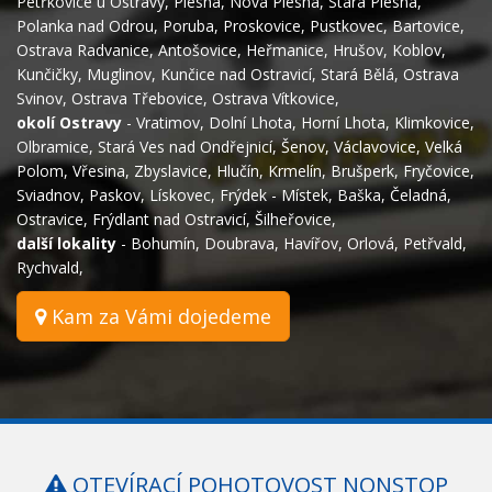
Petřkovice u Ostravy
,
Plesná
,
Nová Plesná
,
Stará Plesná
,
Polanka nad Odrou
,
Poruba
,
Proskovice
,
Pustkovec
,
Bartovice
,
Ostrava Radvanice
,
Antošovice
,
Heřmanice
,
Hrušov
,
Koblov
,
Kunčičky
,
Muglinov
,
Kunčice nad Ostravicí
,
Stará Bělá
,
Ostrava
Svinov
,
Ostrava Třebovice
,
Ostrava Vítkovice
,
okolí Ostravy
-
Vratimov
,
Dolní Lhota
,
Horní Lhota
,
Klimkovice
,
Olbramice
,
Stará Ves nad Ondřejnicí
,
Šenov
,
Václavovice
,
Velká
Polom
,
Vřesina
,
Zbyslavice
,
Hlučín
,
Krmelín
,
Brušperk
,
Fryčovice
,
Sviadnov
,
Paskov
,
Lískovec
,
Frýdek - Místek
,
Baška
,
Čeladná
,
Ostravice
,
Frýdlant nad Ostravicí
,
Šilheřovice
,
další lokality
-
Bohumín
,
Doubrava
,
Havířov
,
Orlová
,
Petřvald
,
Rychvald
,
Kam za Vámi dojedeme
OTEVÍRACÍ POHOTOVOST NONSTOP