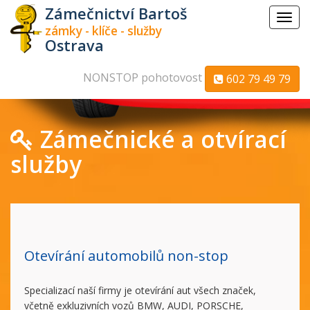
Zámečnictví Bartoš
Menu
zámky - klíče - služby
Ostrava
NONSTOP pohotovost
602 79 49 79
Zámečnické a otvírací
služby
Otevírání automobilů non-stop
Specializací naší firmy je otevírání aut všech značek,
včetně exkluzivních vozů BMW, AUDI, PORSCHE,