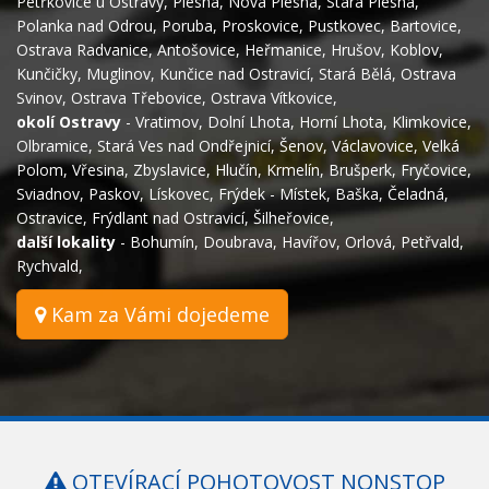
Petřkovice u Ostravy
,
Plesná
,
Nová Plesná
,
Stará Plesná
,
Polanka nad Odrou
,
Poruba
,
Proskovice
,
Pustkovec
,
Bartovice
,
Ostrava Radvanice
,
Antošovice
,
Heřmanice
,
Hrušov
,
Koblov
,
Kunčičky
,
Muglinov
,
Kunčice nad Ostravicí
,
Stará Bělá
,
Ostrava
Svinov
,
Ostrava Třebovice
,
Ostrava Vítkovice
,
okolí Ostravy
-
Vratimov
,
Dolní Lhota
,
Horní Lhota
,
Klimkovice
,
Olbramice
,
Stará Ves nad Ondřejnicí
,
Šenov
,
Václavovice
,
Velká
Polom
,
Vřesina
,
Zbyslavice
,
Hlučín
,
Krmelín
,
Brušperk
,
Fryčovice
,
Sviadnov
,
Paskov
,
Lískovec
,
Frýdek - Místek
,
Baška
,
Čeladná
,
Ostravice
,
Frýdlant nad Ostravicí
,
Šilheřovice
,
další lokality
-
Bohumín
,
Doubrava
,
Havířov
,
Orlová
,
Petřvald
,
Rychvald
,
Kam za Vámi dojedeme
OTEVÍRACÍ POHOTOVOST NONSTOP