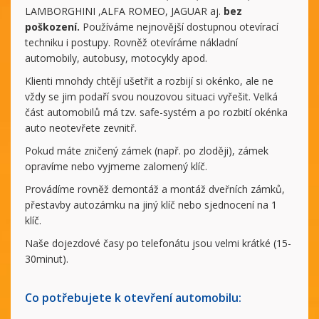
LAMBORGHINI ,ALFA ROMEO, JAGUAR aj.
bez
poškození.
Používáme nejnovější dostupnou otevírací
techniku i postupy. Rovněž otevíráme nákladní
automobily, autobusy, motocykly apod.
Klienti mnohdy chtějí ušetřit a rozbijí si okénko, ale ne
vždy se jim podaří svou nouzovou situaci vyřešit. Velká
část automobilů má tzv. safe-systém a po rozbití okénka
auto neotevřete zevnitř.
Pokud máte zničený zámek (např. po zloději), zámek
opravíme nebo vyjmeme zalomený klíč.
Provádíme rovněž demontáž a montáž dveřních zámků,
přestavby autozámku na jiný klíč nebo sjednocení na 1
klíč.
Naše dojezdové časy po telefonátu jsou velmi krátké (15-
30minut).
Co potřebujete k otevření automobilu: