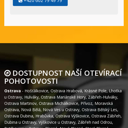
+420 602 79 49 79
DOSTUPNOST NAŠÍ OTEVÍRACÍ
POHOTOVOSTI
Ostrava
-
Hošťálkovice
,
Ostrava Hrabová
,
Krásné Pole
,
Lhotka
u Ostravy
,
Hulváky
,
Ostrava Mariánské Hory
,
Zábřeh-Hulváky
,
Ostrava Martinov
,
Ostrava Michálkovice
,
Přívoz
,
Moravská
Ostrava
,
Nová Bělá
,
Nová Ves u Ostravy
,
Ostrava Bělský Les
,
Ostrava Dubina
,
Hrabůvka
,
Ostrava Výškovice
,
Ostrava Zábřeh
,
Dubina u Ostravy
,
Výškovice u Ostravy
,
Zábřeh nad Odrou
,