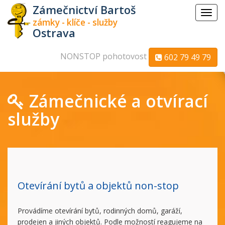
Zámečnictví Bartoš
Menu
zámky - klíče - služby
Ostrava
NONSTOP pohotovost
602 79 49 79
Zámečnické a otvírací
služby
Otevírání bytů a objektů non-stop
Provádíme otevírání bytů, rodinných domů, garáží,
prodejen a jiných objektů. Podle možností reagujeme na