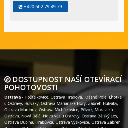
+420 602 79 49 79
DOSTUPNOST NAŠÍ OTEVÍRACÍ
POHOTOVOSTI
Ostrava
-
Hošťálkovice
,
Ostrava Hrabová
,
Krásné Pole
,
Lhotka
u Ostravy
,
Hulváky
,
Ostrava Mariánské Hory
,
Zábřeh-Hulváky
,
Ostrava Martinov
,
Ostrava Michálkovice
,
Přívoz
,
Moravská
Ostrava
,
Nová Bělá
,
Nová Ves u Ostravy
,
Ostrava Bělský Les
,
Ostrava Dubina
,
Hrabůvka
,
Ostrava Výškovice
,
Ostrava Zábřeh
,