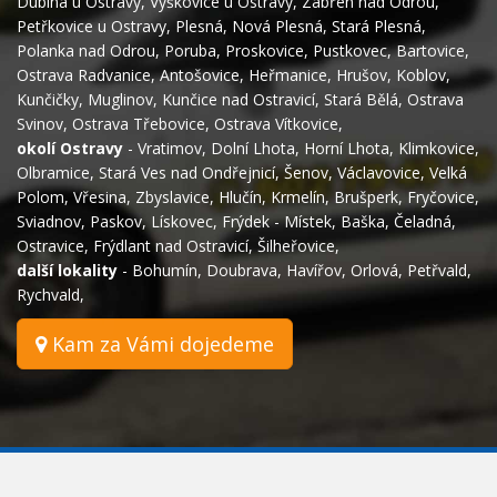
Dubina u Ostravy
,
Výškovice u Ostravy
,
Zábřeh nad Odrou
,
Petřkovice u Ostravy
,
Plesná
,
Nová Plesná
,
Stará Plesná
,
Polanka nad Odrou
,
Poruba
,
Proskovice
,
Pustkovec
,
Bartovice
,
Ostrava Radvanice
,
Antošovice
,
Heřmanice
,
Hrušov
,
Koblov
,
Kunčičky
,
Muglinov
,
Kunčice nad Ostravicí
,
Stará Bělá
,
Ostrava
Svinov
,
Ostrava Třebovice
,
Ostrava Vítkovice
,
okolí Ostravy
-
Vratimov
,
Dolní Lhota
,
Horní Lhota
,
Klimkovice
,
Olbramice
,
Stará Ves nad Ondřejnicí
,
Šenov
,
Václavovice
,
Velká
Polom
,
Vřesina
,
Zbyslavice
,
Hlučín
,
Krmelín
,
Brušperk
,
Fryčovice
,
Sviadnov
,
Paskov
,
Lískovec
,
Frýdek - Místek
,
Baška
,
Čeladná
,
Ostravice
,
Frýdlant nad Ostravicí
,
Šilheřovice
,
další lokality
-
Bohumín
,
Doubrava
,
Havířov
,
Orlová
,
Petřvald
,
Rychvald
,
Kam za Vámi dojedeme