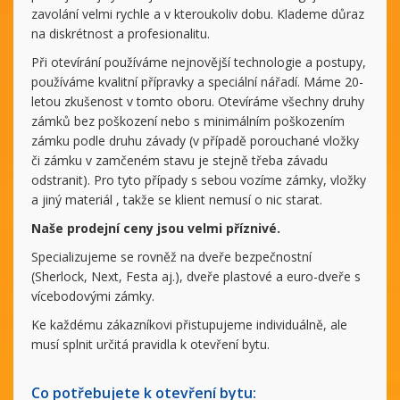
zavolání velmi rychle a v kteroukoliv dobu. Klademe důraz
na diskrétnost a profesionalitu.
Při otevírání používáme nejnovější technologie a postupy,
používáme kvalitní přípravky a speciální nářadí. Máme 20-
letou zkušenost v tomto oboru. Otevíráme všechny druhy
zámků bez poškození nebo s minimálním poškozením
zámku podle druhu závady (v případě porouchané vložky
či zámku v zamčeném stavu je stejně třeba závadu
odstranit). Pro tyto případy s sebou vozíme zámky, vložky
a jiný materiál , takže se klient nemusí o nic starat.
Naše prodejní ceny jsou velmi příznivé.
Specializujeme se rovněž na dveře bezpečnostní
(Sherlock, Next, Festa aj.), dveře plastové a euro-dveře s
vícebodovými zámky.
Ke každému zákazníkovi přistupujeme individuálně, ale
musí splnit určitá pravidla k otevření bytu.
Co potřebujete k otevření bytu: