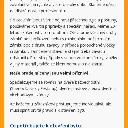
zavolání velmi rychle a v kteroukoliv dobu. Klademe důraz
na diskrétnost a profesionalitu.
Při otevírání používáme nejnovější technologie a postupy,
používáme kvalitní přípravky a speciální nářadí. Máme 20-
letou zkušenost v tomto oboru. Otevíráme všechny druhy
zámků bez poškození nebo s minimálním poškozením
zámku podle druhu závady (v případě porouchané vložky
či zámku v zamčeném stavu je stejně třeba závadu
odstranit). Pro tyto případy s sebou vozíme zámky, vložky
a jiný materiál , takže se klient nemusí o nic starat.
Naše prodejní ceny jsou velmi příznivé.
Specializujeme se rovněž na dveře bezpečnostní
(Sherlock, Next, Festa aj.), dveře plastové a euro-dveře s
vícebodovými zámky.
Ke každému zákazníkovi přistupujeme individuálně, ale
musí splnit určitá pravidla k otevření bytu.
Co potřebujete k otevření bytu: