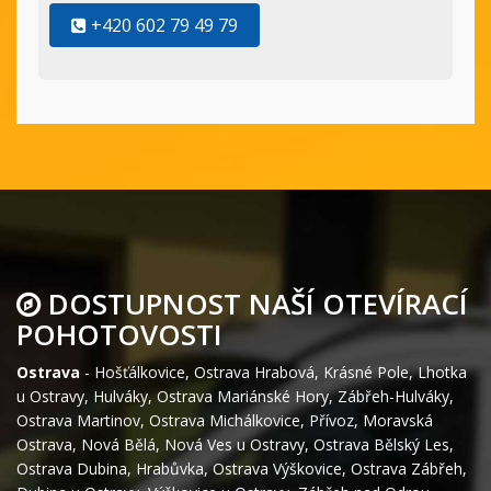
+420 602 79 49 79
DOSTUPNOST NAŠÍ OTEVÍRACÍ
POHOTOVOSTI
Ostrava
-
Hošťálkovice
,
Ostrava Hrabová
,
Krásné Pole
,
Lhotka
u Ostravy
,
Hulváky
,
Ostrava Mariánské Hory
,
Zábřeh-Hulváky
,
Ostrava Martinov
,
Ostrava Michálkovice
,
Přívoz
,
Moravská
Ostrava
,
Nová Bělá
,
Nová Ves u Ostravy
,
Ostrava Bělský Les
,
Ostrava Dubina
,
Hrabůvka
,
Ostrava Výškovice
,
Ostrava Zábřeh
,