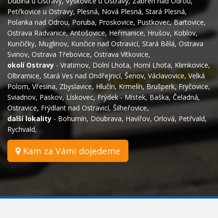
Dubina u Ostravy
,
Výškovice u Ostravy
,
Zábřeh nad Odrou
,
Petřkovice u Ostravy
,
Plesná
,
Nová Plesná
,
Stará Plesná
,
Polanka nad Odrou
,
Poruba
,
Proskovice
,
Pustkovec
,
Bartovice
,
Ostrava Radvanice
,
Antošovice
,
Heřmanice
,
Hrušov
,
Koblov
,
Kunčičky
,
Muglinov
,
Kunčice nad Ostravicí
,
Stará Bělá
,
Ostrava
Svinov
,
Ostrava Třebovice
,
Ostrava Vítkovice
,
okolí Ostravy
-
Vratimov
,
Dolní Lhota
,
Horní Lhota
,
Klimkovice
,
Olbramice
,
Stará Ves nad Ondřejnicí
,
Šenov
,
Václavovice
,
Velká
Polom
,
Vřesina
,
Zbyslavice
,
Hlučín
,
Krmelín
,
Brušperk
,
Fryčovice
,
Sviadnov
,
Paskov
,
Lískovec
,
Frýdek - Místek
,
Baška
,
Čeladná
,
Ostravice
,
Frýdlant nad Ostravicí
,
Šilheřovice
,
další lokality
-
Bohumín
,
Doubrava
,
Havířov
,
Orlová
,
Petřvald
,
Rychvald
,
Kam za Vámi dojedeme