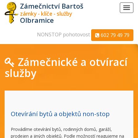
Zámečnictví Bartoš
Menu
zámky - klíče - služby
Olbramice
NONSTOP pohotovost
602 79 49 79
Zámečnické a otvírací
služby
Otevírání bytů a objektů non-stop
Provádíme otevírání bytů, rodinných domů, garáží,
prodejen a jiných objektů. Podle možností reagujeme na