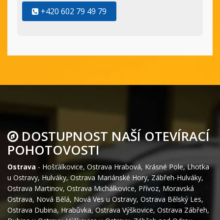
+420 602 79 49 79
DOSTUPNOST NAŠÍ OTEVÍRACÍ
POHOTOVOSTI
Ostrava
-
Hošťálkovice
,
Ostrava Hrabová
,
Krásné Pole
,
Lhotka
u Ostravy
,
Hulváky
,
Ostrava Mariánské Hory
,
Zábřeh-Hulváky
,
Ostrava Martinov
,
Ostrava Michálkovice
,
Přívoz
,
Moravská
Ostrava
,
Nová Bělá
,
Nová Ves u Ostravy
,
Ostrava Bělský Les
,
Ostrava Dubina
,
Hrabůvka
,
Ostrava Výškovice
,
Ostrava Zábřeh
,