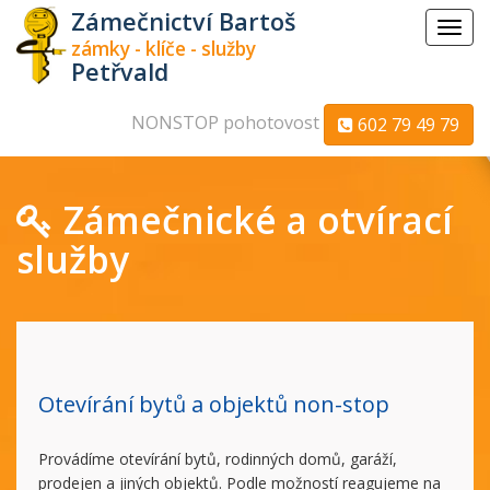
Zámečnictví Bartoš
Menu
zámky - klíče - služby
Petřvald
NONSTOP pohotovost
602 79 49 79
Zámečnické a otvírací
služby
Otevírání bytů a objektů non-stop
Provádíme otevírání bytů, rodinných domů, garáží,
prodejen a jiných objektů. Podle možností reagujeme na