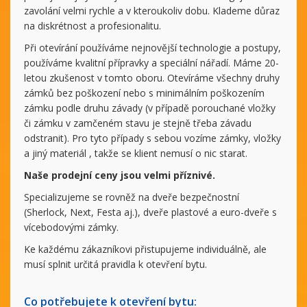
zavolání velmi rychle a v kteroukoliv dobu. Klademe důraz
na diskrétnost a profesionalitu.
Při otevírání používáme nejnovější technologie a postupy,
používáme kvalitní přípravky a speciální nářadí. Máme 20-
letou zkušenost v tomto oboru. Otevíráme všechny druhy
zámků bez poškození nebo s minimálním poškozením
zámku podle druhu závady (v případě porouchané vložky
či zámku v zamčeném stavu je stejně třeba závadu
odstranit). Pro tyto případy s sebou vozíme zámky, vložky
a jiný materiál , takže se klient nemusí o nic starat.
Naše prodejní ceny jsou velmi příznivé.
Specializujeme se rovněž na dveře bezpečnostní
(Sherlock, Next, Festa aj.), dveře plastové a euro-dveře s
vícebodovými zámky.
Ke každému zákazníkovi přistupujeme individuálně, ale
musí splnit určitá pravidla k otevření bytu.
Co potřebujete k otevření bytu: