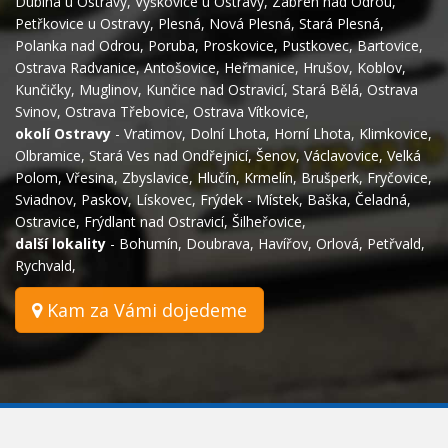
Dubina u Ostravy
,
Výškovice u Ostravy
,
Zábřeh nad Odrou
,
Petřkovice u Ostravy
,
Plesná
,
Nová Plesná
,
Stará Plesná
,
Polanka nad Odrou
,
Poruba
,
Proskovice
,
Pustkovec
,
Bartovice
,
Ostrava Radvanice
,
Antošovice
,
Heřmanice
,
Hrušov
,
Koblov
,
Kunčičky
,
Muglinov
,
Kunčice nad Ostravicí
,
Stará Bělá
,
Ostrava
Svinov
,
Ostrava Třebovice
,
Ostrava Vítkovice
,
okolí Ostravy
-
Vratimov
,
Dolní Lhota
,
Horní Lhota
,
Klimkovice
,
Olbramice
,
Stará Ves nad Ondřejnicí
,
Šenov
,
Václavovice
,
Velká
Polom
,
Vřesina
,
Zbyslavice
,
Hlučín
,
Krmelín
,
Brušperk
,
Fryčovice
,
Sviadnov
,
Paskov
,
Lískovec
,
Frýdek - Místek
,
Baška
,
Čeladná
,
Ostravice
,
Frýdlant nad Ostravicí
,
Šilheřovice
,
další lokality
-
Bohumín
,
Doubrava
,
Havířov
,
Orlová
,
Petřvald
,
Rychvald
,
Kam za Vámi dojedeme