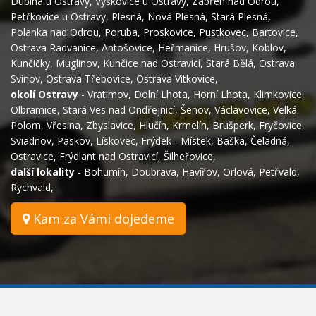
Dubina u Ostravy
,
Výškovice u Ostravy
,
Zábřeh nad Odrou
,
Petřkovice u Ostravy
,
Plesná
,
Nová Plesná
,
Stará Plesná
,
Polanka nad Odrou
,
Poruba
,
Proskovice
,
Pustkovec
,
Bartovice
,
Ostrava Radvanice
,
Antošovice
,
Heřmanice
,
Hrušov
,
Koblov
,
Kunčičky
,
Muglinov
,
Kunčice nad Ostravicí
,
Stará Bělá
,
Ostrava
Svinov
,
Ostrava Třebovice
,
Ostrava Vítkovice
,
okolí Ostravy
-
Vratimov
,
Dolní Lhota
,
Horní Lhota
,
Klimkovice
,
Olbramice
,
Stará Ves nad Ondřejnicí
,
Šenov
,
Václavovice
,
Velká
Polom
,
Vřesina
,
Zbyslavice
,
Hlučín
,
Krmelín
,
Brušperk
,
Fryčovice
,
Sviadnov
,
Paskov
,
Lískovec
,
Frýdek - Místek
,
Baška
,
Čeladná
,
Ostravice
,
Frýdlant nad Ostravicí
,
Šilheřovice
,
další lokality
-
Bohumín
,
Doubrava
,
Havířov
,
Orlová
,
Petřvald
,
Rychvald
,
Kam za Vámi dojedeme