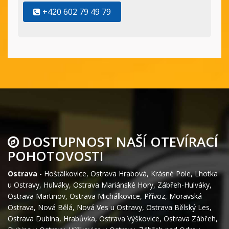
+420 602 79 49 79
DOSTUPNOST NAŠÍ OTEVÍRACÍ
POHOTOVOSTI
Ostrava
-
Hošťálkovice
,
Ostrava Hrabová
,
Krásné Pole
,
Lhotka
u Ostravy
,
Hulváky
,
Ostrava Mariánské Hory
,
Zábřeh-Hulváky
,
Ostrava Martinov
,
Ostrava Michálkovice
,
Přívoz
,
Moravská
Ostrava
,
Nová Bělá
,
Nová Ves u Ostravy
,
Ostrava Bělský Les
,
Ostrava Dubina
,
Hrabůvka
,
Ostrava Výškovice
,
Ostrava Zábřeh
,