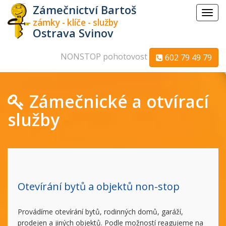
Zámečnictví Bartoš
Menu
zámky - klíče - služby
Ostrava Svinov
NONSTOP pohotovost
602 79 49 79
Zámečnické a otvírací
služby
Otevírání bytů a objektů non-stop
Provádíme otevírání bytů, rodinných domů, garáží,
prodejen a jiných objektů. Podle možností reagujeme na