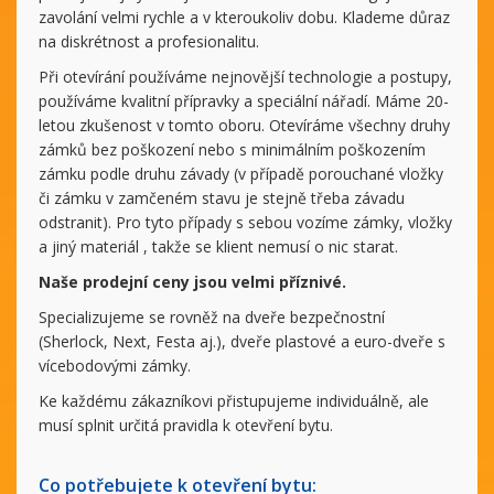
zavolání velmi rychle a v kteroukoliv dobu. Klademe důraz
na diskrétnost a profesionalitu.
Při otevírání používáme nejnovější technologie a postupy,
používáme kvalitní přípravky a speciální nářadí. Máme 20-
letou zkušenost v tomto oboru. Otevíráme všechny druhy
zámků bez poškození nebo s minimálním poškozením
zámku podle druhu závady (v případě porouchané vložky
či zámku v zamčeném stavu je stejně třeba závadu
odstranit). Pro tyto případy s sebou vozíme zámky, vložky
a jiný materiál , takže se klient nemusí o nic starat.
Naše prodejní ceny jsou velmi příznivé.
Specializujeme se rovněž na dveře bezpečnostní
(Sherlock, Next, Festa aj.), dveře plastové a euro-dveře s
vícebodovými zámky.
Ke každému zákazníkovi přistupujeme individuálně, ale
musí splnit určitá pravidla k otevření bytu.
Co potřebujete k otevření bytu: