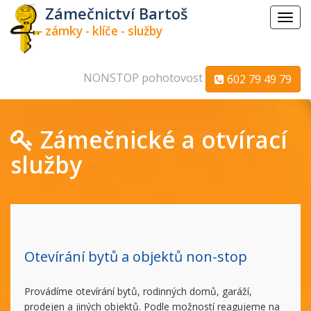
Zámečnictví Bartoš
Menu
zámky - klíče - služby
NONSTOP pohotovost
602 79 49 79
Zámečnické a otvírací
služby
Otevírání bytů a objektů non-stop
Provádíme otevírání bytů, rodinných domů, garáží,
prodejen a jiných objektů. Podle možností reagujeme na