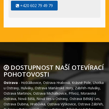
+420 602 79 49 79
DOSTUPNOST NAŠÍ OTEVÍRACÍ
POHOTOVOSTI
Ostrava
-
Hošťálkovice
,
Ostrava Hrabová
,
Krásné Pole
,
Lhotka
u Ostravy
,
Hulváky
,
Ostrava Mariánské Hory
,
Zábřeh-Hulváky
,
Ostrava Martinov
,
Ostrava Michálkovice
,
Přívoz
,
Moravská
Ostrava
,
Nová Bělá
,
Nová Ves u Ostravy
,
Ostrava Bělský Les
,
Ostrava Dubina
,
Hrabůvka
,
Ostrava Výškovice
,
Ostrava Zábřeh
,