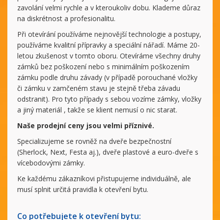
zavolání velmi rychle a v kteroukoliv dobu. Klademe důraz
na diskrétnost a profesionalitu.
Při otevírání používáme nejnovější technologie a postupy,
používáme kvalitní přípravky a speciální nářadí. Máme 20-
letou zkušenost v tomto oboru. Otevíráme všechny druhy
zámků bez poškození nebo s minimálním poškozením
zámku podle druhu závady (v případě porouchané vložky
či zámku v zamčeném stavu je stejně třeba závadu
odstranit). Pro tyto případy s sebou vozíme zámky, vložky
a jiný materiál , takže se klient nemusí o nic starat.
Naše prodejní ceny jsou velmi příznivé.
Specializujeme se rovněž na dveře bezpečnostní
(Sherlock, Next, Festa aj.), dveře plastové a euro-dveře s
vícebodovými zámky.
Ke každému zákazníkovi přistupujeme individuálně, ale
musí splnit určitá pravidla k otevření bytu.
Co potřebujete k otevření bytu: