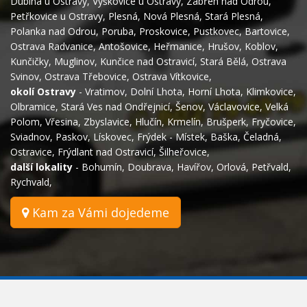
Dubina u Ostravy
,
Výškovice u Ostravy
,
Zábřeh nad Odrou
,
Petřkovice u Ostravy
,
Plesná
,
Nová Plesná
,
Stará Plesná
,
Polanka nad Odrou
,
Poruba
,
Proskovice
,
Pustkovec
,
Bartovice
,
Ostrava Radvanice
,
Antošovice
,
Heřmanice
,
Hrušov
,
Koblov
,
Kunčičky
,
Muglinov
,
Kunčice nad Ostravicí
,
Stará Bělá
,
Ostrava
Svinov
,
Ostrava Třebovice
,
Ostrava Vítkovice
,
okolí Ostravy
-
Vratimov
,
Dolní Lhota
,
Horní Lhota
,
Klimkovice
,
Olbramice
,
Stará Ves nad Ondřejnicí
,
Šenov
,
Václavovice
,
Velká
Polom
,
Vřesina
,
Zbyslavice
,
Hlučín
,
Krmelín
,
Brušperk
,
Fryčovice
,
Sviadnov
,
Paskov
,
Lískovec
,
Frýdek - Místek
,
Baška
,
Čeladná
,
Ostravice
,
Frýdlant nad Ostravicí
,
Šilheřovice
,
další lokality
-
Bohumín
,
Doubrava
,
Havířov
,
Orlová
,
Petřvald
,
Rychvald
,
Kam za Vámi dojedeme