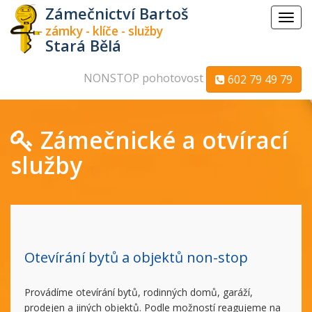
Zámečnictví Bartoš
Menu
zámky - klíče - služby
Stará Bělá
NONSTOP pohotovost
602 79 49 79
Zámečnické a otvírací
služby
Otevírání bytů a objektů non-stop
Provádíme otevírání bytů, rodinných domů, garáží,
prodejen a jiných objektů. Podle možností reagujeme na