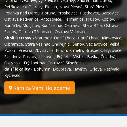
Dubina u Ostravy
,
Výškovice u Ostravy
,
Zábřeh nad Odrou
,
Petřkovice u Ostravy
,
Plesná
,
Nová Plesná
,
Stará Plesná
,
Polanka nad Odrou
,
Poruba
,
Proskovice
,
Pustkovec
,
Bartovice
,
Ostrava Radvanice
,
Antošovice
,
Heřmanice
,
Hrušov
,
Koblov
,
Kunčičky
,
Muglinov
,
Kunčice nad Ostravicí
,
Stará Bělá
,
Ostrava
Svinov
,
Ostrava Třebovice
,
Ostrava Vítkovice
,
okolí Ostravy
-
Vratimov
,
Dolní Lhota
,
Horní Lhota
,
Klimkovice
,
Olbramice
,
Stará Ves nad Ondřejnicí
,
Šenov
,
Václavovice
,
Velká
Polom
,
Vřesina
,
Zbyslavice
,
Hlučín
,
Krmelín
,
Brušperk
,
Fryčovice
,
Sviadnov
,
Paskov
,
Lískovec
,
Frýdek - Místek
,
Baška
,
Čeladná
,
Ostravice
,
Frýdlant nad Ostravicí
,
Šilheřovice
,
další lokality
-
Bohumín
,
Doubrava
,
Havířov
,
Orlová
,
Petřvald
,
Rychvald
,
Kam za Vámi dojedeme