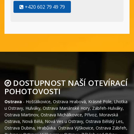
+420 602 79 49 79
DOSTUPNOST NAŠÍ OTEVÍRACÍ
POHOTOVOSTI
Ostrava
-
Hošťálkovice
,
Ostrava Hrabová
,
Krásné Pole
,
Lhotka
u Ostravy
,
Hulváky
,
Ostrava Mariánské Hory
,
Zábřeh-Hulváky
,
Ostrava Martinov
,
Ostrava Michálkovice
,
Přívoz
,
Moravská
Ostrava
,
Nová Bělá
,
Nová Ves u Ostravy
,
Ostrava Bělský Les
,
Ostrava Dubina
,
Hrabůvka
,
Ostrava Výškovice
,
Ostrava Zábřeh
,