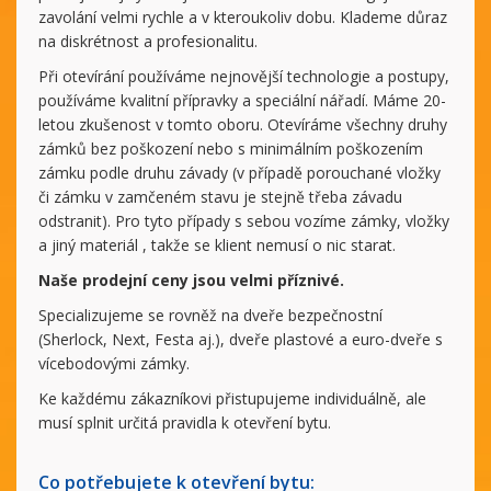
zavolání velmi rychle a v kteroukoliv dobu. Klademe důraz
na diskrétnost a profesionalitu.
Při otevírání používáme nejnovější technologie a postupy,
používáme kvalitní přípravky a speciální nářadí. Máme 20-
letou zkušenost v tomto oboru. Otevíráme všechny druhy
zámků bez poškození nebo s minimálním poškozením
zámku podle druhu závady (v případě porouchané vložky
či zámku v zamčeném stavu je stejně třeba závadu
odstranit). Pro tyto případy s sebou vozíme zámky, vložky
a jiný materiál , takže se klient nemusí o nic starat.
Naše prodejní ceny jsou velmi příznivé.
Specializujeme se rovněž na dveře bezpečnostní
(Sherlock, Next, Festa aj.), dveře plastové a euro-dveře s
vícebodovými zámky.
Ke každému zákazníkovi přistupujeme individuálně, ale
musí splnit určitá pravidla k otevření bytu.
Co potřebujete k otevření bytu: