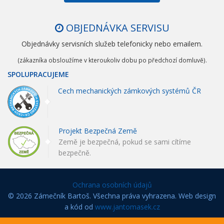
OBJEDNÁVKA SERVISU
Objednávky servisních služeb telefonicky nebo emailem.
(zákazníka obsloužíme v kteroukoliv dobu po předchozí domluvě).
SPOLUPRACUJEME
Cech mechanických zámkových systémů ČR
Projekt Bezpečná Země
Země je bezpečná, pokud se sami cítíme
bezpečně.
Ochrana osobních údajů
© 2026 Zámečník Bartoš. Všechna práva vyhrazena. Web design
a kód od
www.jantomasek.cz