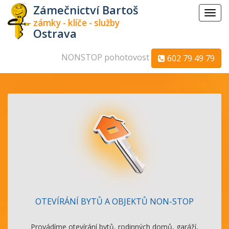
Zámečnictví Bartoš
Menu
zámky - klíče - služby
Ostrava
NONSTOP pohotovost
602 79 49 79
OTEVÍRÁNÍ BYTŮ A OBJEKTŮ NON-STOP
Provádíme otevírání bytů, rodinných domů, garáží,