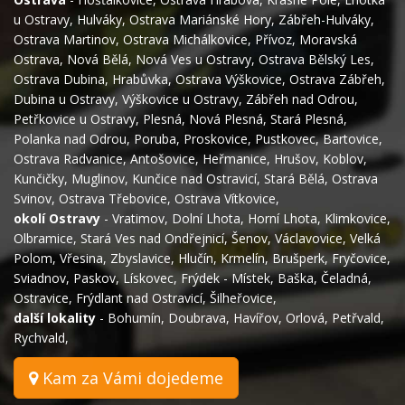
u Ostravy
,
Hulváky
,
Ostrava Mariánské Hory
,
Zábřeh-Hulváky
,
Ostrava Martinov
,
Ostrava Michálkovice
,
Přívoz
,
Moravská
Ostrava
,
Nová Bělá
,
Nová Ves u Ostravy
,
Ostrava Bělský Les
,
Ostrava Dubina
,
Hrabůvka
,
Ostrava Výškovice
,
Ostrava Zábřeh
,
Dubina u Ostravy
,
Výškovice u Ostravy
,
Zábřeh nad Odrou
,
Petřkovice u Ostravy
,
Plesná
,
Nová Plesná
,
Stará Plesná
,
Polanka nad Odrou
,
Poruba
,
Proskovice
,
Pustkovec
,
Bartovice
,
Ostrava Radvanice
,
Antošovice
,
Heřmanice
,
Hrušov
,
Koblov
,
Kunčičky
,
Muglinov
,
Kunčice nad Ostravicí
,
Stará Bělá
,
Ostrava
Svinov
,
Ostrava Třebovice
,
Ostrava Vítkovice
,
okolí Ostravy
-
Vratimov
,
Dolní Lhota
,
Horní Lhota
,
Klimkovice
,
Olbramice
,
Stará Ves nad Ondřejnicí
,
Šenov
,
Václavovice
,
Velká
Polom
,
Vřesina
,
Zbyslavice
,
Hlučín
,
Krmelín
,
Brušperk
,
Fryčovice
,
Sviadnov
,
Paskov
,
Lískovec
,
Frýdek - Místek
,
Baška
,
Čeladná
,
Ostravice
,
Frýdlant nad Ostravicí
,
Šilheřovice
,
další lokality
-
Bohumín
,
Doubrava
,
Havířov
,
Orlová
,
Petřvald
,
Rychvald
,
Kam za Vámi dojedeme