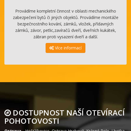
Provádíme kompletní činnost v oblasti mechanického
zabezpečení bytů či jiných objektů. Provádíme montáže
bezpečnostního kování, zámků, vložek, přídavných
zámků, závor, petlic,zavíračů dveří, dveřních kukátek,
zábran proti vysazení dveří a další.
Více informací
DOSTUPNOST NAŠÍ OTEVÍRACÍ
POHOTOVOSTI
Ostrava
-
Hošťálkovice
,
Ostrava Hrabová
,
Krásné Pole
,
Lhotka