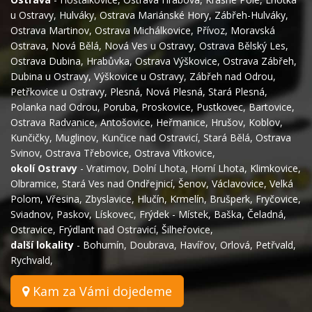
u Ostravy
,
Hulváky
,
Ostrava Mariánské Hory
,
Zábřeh-Hulváky
,
Ostrava Martinov
,
Ostrava Michálkovice
,
Přívoz
,
Moravská
Ostrava
,
Nová Bělá
,
Nová Ves u Ostravy
,
Ostrava Bělský Les
,
Ostrava Dubina
,
Hrabůvka
,
Ostrava Výškovice
,
Ostrava Zábřeh
,
Dubina u Ostravy
,
Výškovice u Ostravy
,
Zábřeh nad Odrou
,
Petřkovice u Ostravy
,
Plesná
,
Nová Plesná
,
Stará Plesná
,
Polanka nad Odrou
,
Poruba
,
Proskovice
,
Pustkovec
,
Bartovice
,
Ostrava Radvanice
,
Antošovice
,
Heřmanice
,
Hrušov
,
Koblov
,
Kunčičky
,
Muglinov
,
Kunčice nad Ostravicí
,
Stará Bělá
,
Ostrava
Svinov
,
Ostrava Třebovice
,
Ostrava Vítkovice
,
okolí Ostravy
-
Vratimov
,
Dolní Lhota
,
Horní Lhota
,
Klimkovice
,
Olbramice
,
Stará Ves nad Ondřejnicí
,
Šenov
,
Václavovice
,
Velká
Polom
,
Vřesina
,
Zbyslavice
,
Hlučín
,
Krmelín
,
Brušperk
,
Fryčovice
,
Sviadnov
,
Paskov
,
Lískovec
,
Frýdek - Místek
,
Baška
,
Čeladná
,
Ostravice
,
Frýdlant nad Ostravicí
,
Šilheřovice
,
další lokality
-
Bohumín
,
Doubrava
,
Havířov
,
Orlová
,
Petřvald
,
Rychvald
,
Kam za Vámi dojedeme