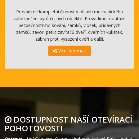
Provádíme kompletní činnost v oblasti mechanického
zabezpečení bytů či jiných objektů. Provádíme montáže
bezpečnostního kování, zámků, vložek, přídavných
zámků, závor, petlic,zavíračů dveří, dveřních kukátek,
zábran proti vysazení dveří a další.
Více informací
DOSTUPNOST NAŠÍ OTEVÍRACÍ
POHOTOVOSTI
Ostrava
-
Hošťálkovice
,
Ostrava Hrabová
,
Krásné Pole
,
Lhotka