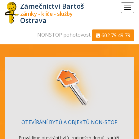
Zámečnictví Bartoš
Menu
zámky - klíče - služby
Ostrava
NONSTOP pohotovost
602 79 49 79
OTEVÍRÁNÍ BYTŮ A OBJEKTŮ NON-STOP
Provádíme otevírání bytů, rodinných domů, garáží,