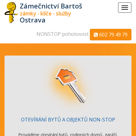
Zámečnictví Bartoš
Menu
zámky - klíče - služby
Ostrava
NONSTOP pohotovost
602 79 49 79
OTEVÍRÁNÍ BYTŮ A OBJEKTŮ NON-STOP
Provádíme otevírání bytů, rodinných domů, garáží,