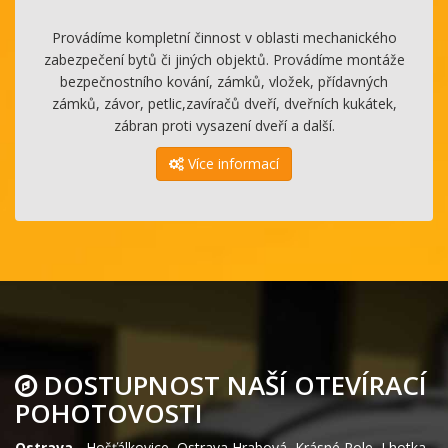
Provádíme kompletní činnost v oblasti mechanického
zabezpečení bytů či jiných objektů. Provádíme montáže
bezpečnostního kování, zámků, vložek, přídavných
zámků, závor, petlic,zavíračů dveří, dveřních kukátek,
zábran proti vysazení dveří a další.
Více informací
DOSTUPNOST NAŠÍ OTEVÍRACÍ
POHOTOVOSTI
Ostrava
-
Hošťálkovice
,
Ostrava Hrabová
,
Krásné Pole
,
Lhotka