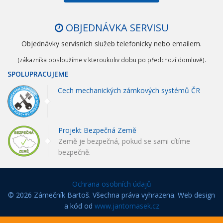
OBJEDNÁVKA SERVISU
Objednávky servisních služeb telefonicky nebo emailem.
(zákazníka obsloužíme v kteroukoliv dobu po předchozí domluvě).
SPOLUPRACUJEME
Cech mechanických zámkových systémů ČR
Projekt Bezpečná Země
Země je bezpečná, pokud se sami cítíme
bezpečně.
Ochrana osobních údajů
© 2026 Zámečník Bartoš. Všechna práva vyhrazena. Web design
a kód od
www.jantomasek.cz