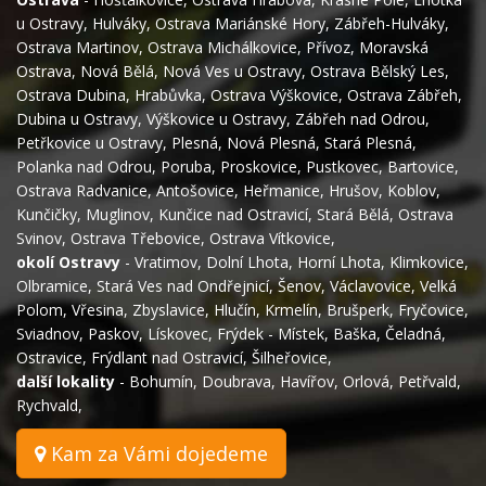
u Ostravy
,
Hulváky
,
Ostrava Mariánské Hory
,
Zábřeh-Hulváky
,
Ostrava Martinov
,
Ostrava Michálkovice
,
Přívoz
,
Moravská
Ostrava
,
Nová Bělá
,
Nová Ves u Ostravy
,
Ostrava Bělský Les
,
Ostrava Dubina
,
Hrabůvka
,
Ostrava Výškovice
,
Ostrava Zábřeh
,
Dubina u Ostravy
,
Výškovice u Ostravy
,
Zábřeh nad Odrou
,
Petřkovice u Ostravy
,
Plesná
,
Nová Plesná
,
Stará Plesná
,
Polanka nad Odrou
,
Poruba
,
Proskovice
,
Pustkovec
,
Bartovice
,
Ostrava Radvanice
,
Antošovice
,
Heřmanice
,
Hrušov
,
Koblov
,
Kunčičky
,
Muglinov
,
Kunčice nad Ostravicí
,
Stará Bělá
,
Ostrava
Svinov
,
Ostrava Třebovice
,
Ostrava Vítkovice
,
okolí Ostravy
-
Vratimov
,
Dolní Lhota
,
Horní Lhota
,
Klimkovice
,
Olbramice
,
Stará Ves nad Ondřejnicí
,
Šenov
,
Václavovice
,
Velká
Polom
,
Vřesina
,
Zbyslavice
,
Hlučín
,
Krmelín
,
Brušperk
,
Fryčovice
,
Sviadnov
,
Paskov
,
Lískovec
,
Frýdek - Místek
,
Baška
,
Čeladná
,
Ostravice
,
Frýdlant nad Ostravicí
,
Šilheřovice
,
další lokality
-
Bohumín
,
Doubrava
,
Havířov
,
Orlová
,
Petřvald
,
Rychvald
,
Kam za Vámi dojedeme