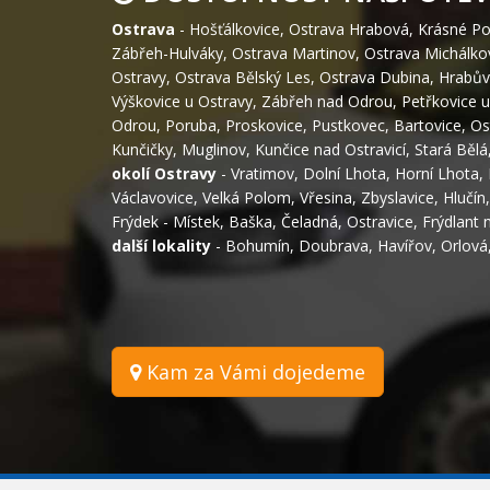
Ostrava
-
Hošťálkovice
,
Ostrava Hrabová
,
Krásné Po
Zábřeh-Hulváky
,
Ostrava Martinov
,
Ostrava Michálko
Ostravy
,
Ostrava Bělský Les
,
Ostrava Dubina
,
Hrabův
Výškovice u Ostravy
,
Zábřeh nad Odrou
,
Petřkovice u
Odrou
,
Poruba
,
Proskovice
,
Pustkovec
,
Bartovice
,
Os
Kunčičky
,
Muglinov
,
Kunčice nad Ostravicí
,
Stará Bělá
okolí Ostravy
-
Vratimov
,
Dolní Lhota
,
Horní Lhota
,
Václavovice
,
Velká Polom
,
Vřesina
,
Zbyslavice
,
Hlučín
Frýdek - Místek
,
Baška
,
Čeladná
,
Ostravice
,
Frýdlant 
další lokality
-
Bohumín
,
Doubrava
,
Havířov
,
Orlová
Kam za Vámi dojedeme