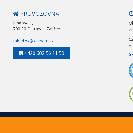
PROVOZOVNA
Jandova 1,
Ob
700 30 Ostrava - Zábřeh
e
(z
fabartos@seznam.cz
do
+420 602 56 11 50
S
Ochrana osobních údajů
čník Bartoš. Všechna práva vyhrazena. Web design a kód od
www.ja