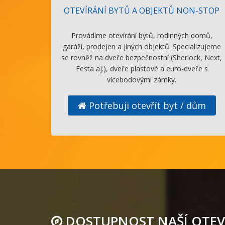
OTEVÍRÁNÍ BYTŮ A OBJEKTŮ NON-STOP
Provádíme otevírání bytů, rodinných domů,
garáží, prodejen a jiných objektů. Specializujeme
se rovněž na dveře bezpečnostní (Sherlock, Next,
Festa aj.), dveře plastové a euro-dveře s
vícebodovými zámky.
Potřebuji otevřít byt / dům
DOSTUPNOST NAŠÍ OTEV