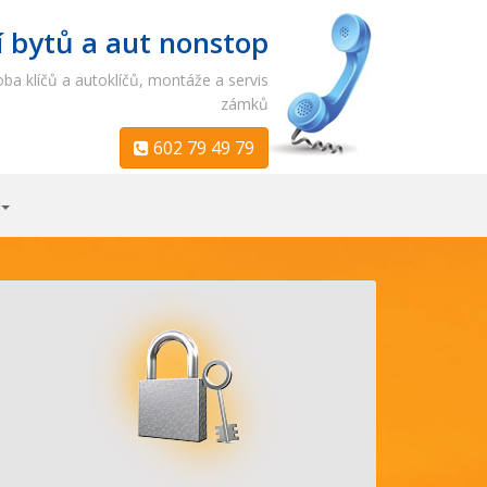
í bytů a aut nonstop
ba klíčů a autoklíčů, montáže a servis
zámků
602 79 49 79