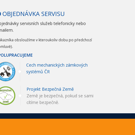
OBJEDNÁVKA SERVISU
jednávky servisních služeb telefonicky nebo
mailem.
ákazníka obsloužíme v kteroukoliv dobu po předchozí
mluvě).
POLUPRACUJEME
Cech mechanických zámkových
systémů ČR
Projekt Bezpečná Země
Země je bezpečná, pokud se sami
cítíme bezpečně.
ntomasek.cz