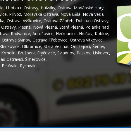
le
,
Lhotka u Ostravy
,
Hulváky
,
Ostrava Mariánské Hory
,
vice
,
Přívoz
,
Moravská Ostrava
,
Nová Bělá
,
Nová Ves u
ka
,
Ostrava Výškovice
,
Ostrava Zábřeh
,
Dubina u Ostravy
,
 Ostravy
,
Plesná
,
Nová Plesná
,
Stará Plesná
,
Polanka nad
trava Radvanice
,
Antošovice
,
Heřmanice
,
Hrušov
,
Koblov
,
,
Ostrava Svinov
,
Ostrava Třebovice
,
Ostrava Vítkovice
,
Klimkovice
,
Olbramice
,
Stará Ves nad Ondřejnicí
,
Šenov
,
,
Krmelín
,
Brušperk
,
Fryčovice
,
Sviadnov
,
Paskov
,
Lískovec
,
nad Ostravicí
,
Šilheřovice
,
,
Petřvald
,
Rychvald
,