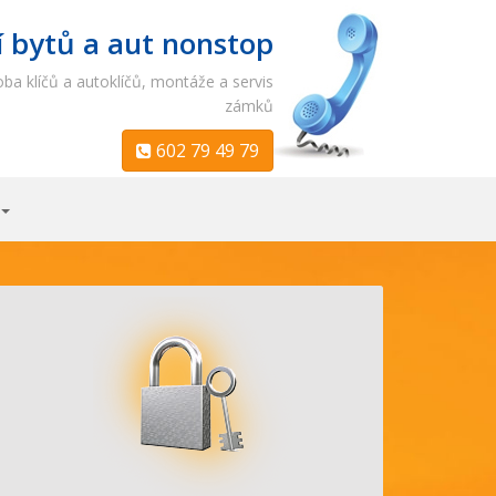
í bytů a aut nonstop
ba klíčů a autoklíčů, montáže a servis
zámků
602 79 49 79