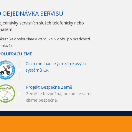
OBJEDNÁVKA SERVISU
jednávky servisních služeb telefonicky nebo
mailem.
ákazníka obsloužíme v kteroukoliv dobu po předchozí
mluvě).
POLUPRACUJEME
Cech mechanických zámkových
systémů ČR
Projekt Bezpečná Země
Země je bezpečná, pokud se sami
cítíme bezpečně.
ntomasek.cz