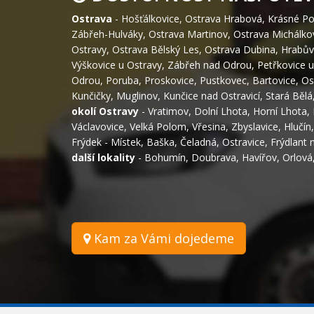
Ostrava
-
Hošťálkovice
,
Ostrava Hrabová
,
Krásné Po
Zábřeh-Hulváky
,
Ostrava Martinov
,
Ostrava Michálko
Ostravy
,
Ostrava Bělský Les
,
Ostrava Dubina
,
Hrabův
Výškovice u Ostravy
,
Zábřeh nad Odrou
,
Petřkovice u
Odrou
,
Poruba
,
Proskovice
,
Pustkovec
,
Bartovice
,
Os
Kunčičky
,
Muglinov
,
Kunčice nad Ostravicí
,
Stará Bělá
okolí Ostravy
-
Vratimov
,
Dolní Lhota
,
Horní Lhota
,
Václavovice
,
Velká Polom
,
Vřesina
,
Zbyslavice
,
Hlučín
Frýdek - Místek
,
Baška
,
Čeladná
,
Ostravice
,
Frýdlant 
další lokality
-
Bohumín
,
Doubrava
,
Havířov
,
Orlová
Kam za Vámi dojedeme