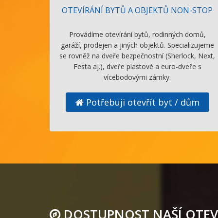
OTEVÍRÁNÍ BYTŮ A OBJEKTŮ NON-STOP
Provádíme otevírání bytů, rodinných domů,
garáží, prodejen a jiných objektů. Specializujeme
se rovněž na dveře bezpečnostní (Sherlock, Next,
Festa aj.), dveře plastové a euro-dveře s
vícebodovými zámky.
Potřebuji otevřít byt / dům
DOSTUPNOST NAŠÍ OTEV