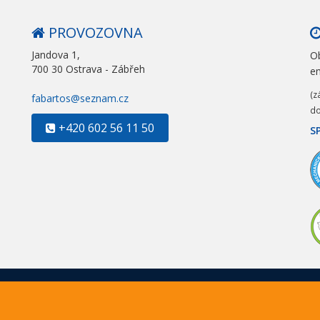
PROVOZOVNA
Jandova 1,
Ob
700 30 Ostrava - Zábřeh
e
(z
fabartos@seznam.cz
do
+420 602 56 11 50
S
Ochrana osobních údajů
čník Bartoš. Všechna práva vyhrazena. Web design a kód od
www.ja