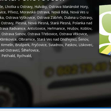
le
,
Lhotka u Ostravy
,
Hulváky
,
Ostrava Mariánské Hory
,
vice
,
Přívoz
,
Moravská Ostrava
,
Nová Bělá
,
Nová Ves u
ka
,
Ostrava Výškovice
,
Ostrava Zábřeh
,
Dubina u Ostravy
,
 Ostravy
,
Plesná
,
Nová Plesná
,
Stará Plesná
,
Polanka nad
trava Radvanice
,
Antošovice
,
Heřmanice
,
Hrušov
,
Koblov
,
,
Ostrava Svinov
,
Ostrava Třebovice
,
Ostrava Vítkovice
,
Klimkovice
,
Olbramice
,
Stará Ves nad Ondřejnicí
,
Šenov
,
,
Krmelín
,
Brušperk
,
Fryčovice
,
Sviadnov
,
Paskov
,
Lískovec
,
nad Ostravicí
,
Šilheřovice
,
,
Petřvald
,
Rychvald
,