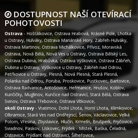
DOSTUPNOST NAŠÍ OTEVÍRACÍ
POHOTOVOSTI
Ostrava
-
Hošťálkovice
,
Ostrava Hrabová
,
Krásné Pole
,
Lhotka
u Ostravy
,
Hulváky
,
Ostrava Mariánské Hory
,
Zábřeh-Hulváky
,
Ostrava Martinov
,
Ostrava Michálkovice
,
Přívoz
,
Moravská
Ostrava
,
Nová Bělá
,
Nová Ves u Ostravy
,
Ostrava Bělský Les
,
Ostrava Dubina
,
Hrabůvka
,
Ostrava Výškovice
,
Ostrava Zábřeh
,
Dubina u Ostravy
,
Výškovice u Ostravy
,
Zábřeh nad Odrou
,
Petřkovice u Ostravy
,
Plesná
,
Nová Plesná
,
Stará Plesná
,
Polanka nad Odrou
,
Poruba
,
Proskovice
,
Pustkovec
,
Bartovice
,
Ostrava Radvanice
,
Antošovice
,
Heřmanice
,
Hrušov
,
Koblov
,
Kunčičky
,
Muglinov
,
Kunčice nad Ostravicí
,
Stará Bělá
,
Ostrava
Svinov
,
Ostrava Třebovice
,
Ostrava Vítkovice
,
okolí Ostravy
-
Vratimov
,
Dolní Lhota
,
Horní Lhota
,
Klimkovice
,
Olbramice
,
Stará Ves nad Ondřejnicí
,
Šenov
,
Václavovice
,
Velká
Polom
,
Vřesina
,
Zbyslavice
,
Hlučín
,
Krmelín
,
Brušperk
,
Fryčovice
,
Sviadnov
,
Paskov
,
Lískovec
,
Frýdek - Místek
,
Baška
,
Čeladná
,
Ostravice
,
Frýdlant nad Ostravicí
,
Šilheřovice
,