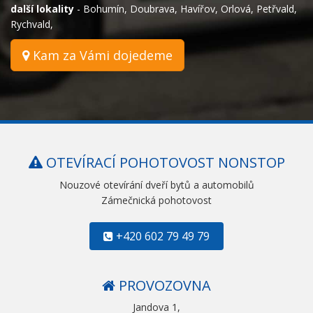
další lokality
-
Bohumín
,
Doubrava
,
Havířov
,
Orlová
,
Petřvald
,
Rychvald
,
Kam za Vámi dojedeme
OTEVÍRACÍ POHOTOVOST NONSTOP
Nouzové otevírání dveří bytů a automobilů
Zámečnická pohotovost
+420 602 79 49 79
PROVOZOVNA
Jandova 1,