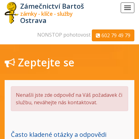
Zámečnictví Bartoš
Menu
zámky - klíče - služby
Ostrava
NONSTOP pohotovost
602 79 49 79
Zeptejte se
Nenašli jste zde odpověď na Váš požadavek či
službu, neváhejte nás kontaktovat.
Často kladené otázky a odpovědi