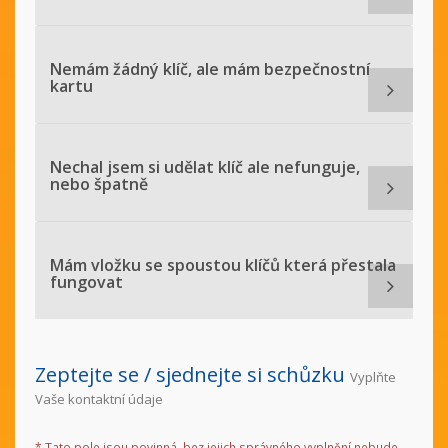
Nemám žádný klíč, ale mám bezpečnostní
kartu
Nechal jsem si udělat klíč ale nefunguje,
nebo špatně
Mám vložku se spoustou klíčů která přestala
fungovat
Zeptejte se / sjednejte si schůzku
Vyplňte
Vaše kontaktní údaje
*
Tato pole jsou povinná, bez jejich správného vyplnění nebude