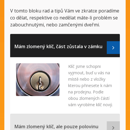
V tomto bloku rad a tipů Vám ve zkratce poradíme
co dělat, respektive co nedělat máte-li problém se
zabouchnutými, nebo zamčenými dveřmi.
Mám zlomený klíč, část zůstala v zámku
Klíč jsme schopni
vyjmout, buď u vás na
místě nebo z vložky
kterou přinesete k nám
na prodejnu. Podle
obou zlomených částí
vám vyrobíme klíč nový.
Mám zlomený klíč, ale pouze polovinu