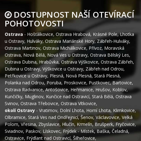
DOSTUPNOST NAŠÍ OTEVÍRACÍ
POHOTOVOSTI
Ostrava
-
Hošťálkovice
,
Ostrava Hrabová
,
Krásné Pole
,
Lhotka
u Ostravy
,
Hulváky
,
Ostrava Mariánské Hory
,
Zábřeh-Hulváky
,
Ostrava Martinov
,
Ostrava Michálkovice
,
Přívoz
,
Moravská
Ostrava
,
Nová Bělá
,
Nová Ves u Ostravy
,
Ostrava Bělský Les
,
Ostrava Dubina
,
Hrabůvka
,
Ostrava Výškovice
,
Ostrava Zábřeh
,
Dubina u Ostravy
,
Výškovice u Ostravy
,
Zábřeh nad Odrou
,
Petřkovice u Ostravy
,
Plesná
,
Nová Plesná
,
Stará Plesná
,
Polanka nad Odrou
,
Poruba
,
Proskovice
,
Pustkovec
,
Bartovice
,
Ostrava Radvanice
,
Antošovice
,
Heřmanice
,
Hrušov
,
Koblov
,
Kunčičky
,
Muglinov
,
Kunčice nad Ostravicí
,
Stará Bělá
,
Ostrava
Svinov
,
Ostrava Třebovice
,
Ostrava Vítkovice
,
okolí Ostravy
-
Vratimov
,
Dolní Lhota
,
Horní Lhota
,
Klimkovice
,
Olbramice
,
Stará Ves nad Ondřejnicí
,
Šenov
,
Václavovice
,
Velká
Polom
,
Vřesina
,
Zbyslavice
,
Hlučín
,
Krmelín
,
Brušperk
,
Fryčovice
,
Sviadnov
,
Paskov
,
Lískovec
,
Frýdek - Místek
,
Baška
,
Čeladná
,
Ostravice
,
Frýdlant nad Ostravicí
,
Šilheřovice
,