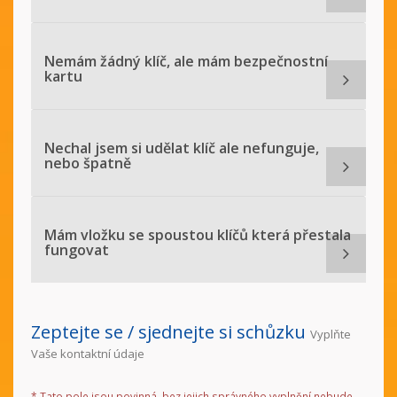
Nemám žádný klíč, ale mám bezpečnostní
kartu
Nechal jsem si udělat klíč ale nefunguje,
nebo špatně
Mám vložku se spoustou klíčů která přestala
fungovat
Zeptejte se / sjednejte si schůzku
Vyplňte
Vaše kontaktní údaje
*
Tato pole jsou povinná, bez jejich správného vyplnění nebude