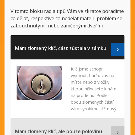
V tomto bloku rad a tipů Vám ve zkratce poradíme
co dělat, respektive co nedělat máte-li problém se
zabouchnutými, nebo zamčenými dveřmi.
Mám zlomený klíč, část zůstala v zámku
Klíč jsme schopni
vyjmout, buď u vás na
místě nebo z vložky
kterou přinesete k nám
na prodejnu. Podle
obou zlomených částí
vám vyrobíme klíč nový.
Mám zlomený klíč, ale pouze polovinu