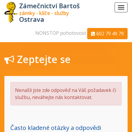
Zámečnictví Bartoš
Menu
zámky - klíče - služby
Ostrava
NONSTOP pohotovost
602 79 49 79
Zeptejte se
Nenašli jste zde odpověď na Váš požadavek či
službu, neváhejte nás kontaktovat.
Často kladené otázky a odpovědi