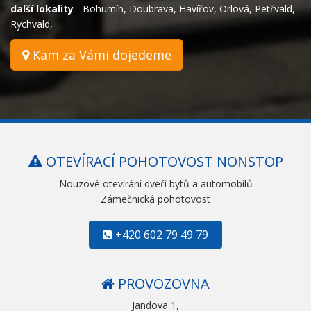
další lokality
-
Bohumín
,
Doubrava
,
Havířov
,
Orlová
,
Petřvald
,
Rychvald
,
Kam za Vámi dojedeme
OTEVÍRACÍ POHOTOVOST NONSTOP
Nouzové otevírání dveří bytů a automobilů
Zámečnická pohotovost
+420 602 79 49 79
PROVOZOVNA
Jandova 1,